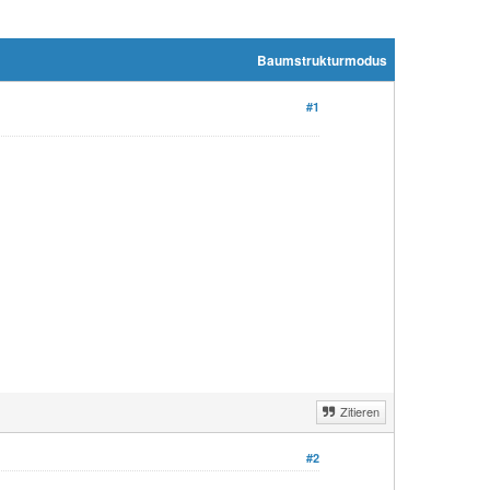
Baumstrukturmodus
#1
Zitieren
#2