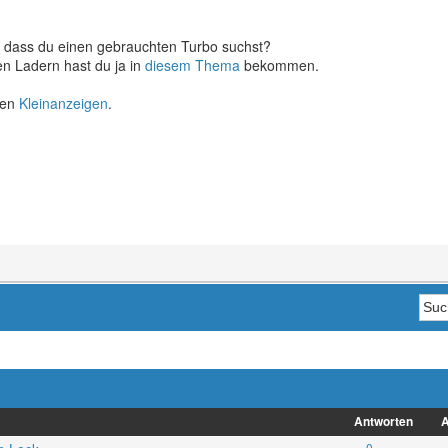
 dass du einen gebrauchten Turbo suchst?
n Ladern hast du ja in
diesem Thema
bekommen.
den
Kleinanzeigen
.
Antworten
A
0