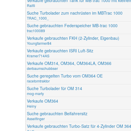
Verkaufe gebrauchten Tank für MB trac 1000 mit kleine
Ralfii
Suche Turbolader zum nachrüsten im MBTrac 1000
TRAC_1000_
Suche gebrauchten Federspeicher MB-trac 1000
trac100089
Verkaufe gebrauchten FKH (2-Zylinder, Eigenbau)
Youngfarmer84
Verkaufe gebrauchten ISRI Luft-Sitz
Kramer714AS
Verkaufe OM314, OM364, OM364LA, OM366
derbaumschubbser
Suche geregelten Turbo vom OM364 OE
racetomtraktor
Suche Turbolader für OM 314
mog-marty
Verkaufe OM364
Heiny
Suche gebrauchten Beifahrersitz
Asselfinger
Verkaufe gebrauchten Turbo-Satz für 4-Zylinder OM 36