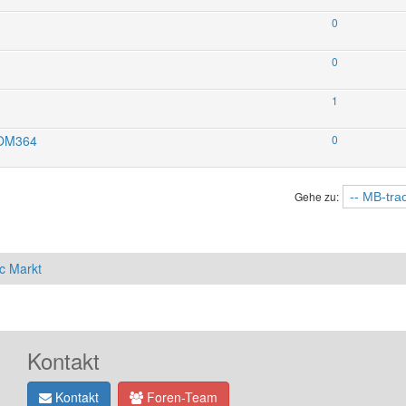
0
0
1
t OM364
0
Gehe zu:
c Markt
Kontakt
Kontakt
Foren-Team