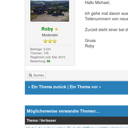
Hallo Michael,
ich gehe mal davon aus
Teilenummern von neue
Roby
Zurzeit steht einer bei 
Moderator
Gruss
Roby
Beiträge: 3.241
Themen: 145
Registriert seit: Mar 2010
Bewertung:
66
Suchen
«
Ein Thema zurück
|
Ein Thema vor
»
Möglicherweise verwandte Themen…
Thema / Verfasser