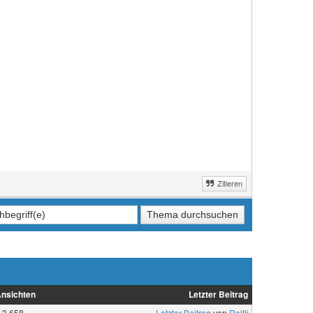
Zitieren
nsichten
Letzter Beitrag
3.658
Letzter Beitrag
von
Ralfii