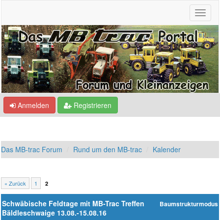
Anmelden
Registrieren
Das MB-trac Forum
Rund um den MB-trac
Kalender
« Zurück
1
2
Schwäbische Feldtage mit MB-Trac Treffen
Baumstrukturmodus
Bäldleschwaige 13.08.-15.08.16