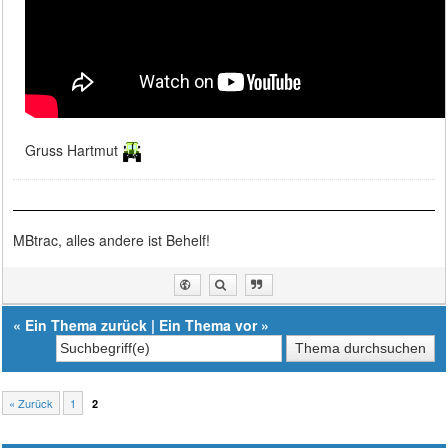
Gruss Hartmut
MBtrac, alles andere ist Behelf!
«
Ein Thema zurück
|
Ein Thema vor
»
« Zurück
1
2