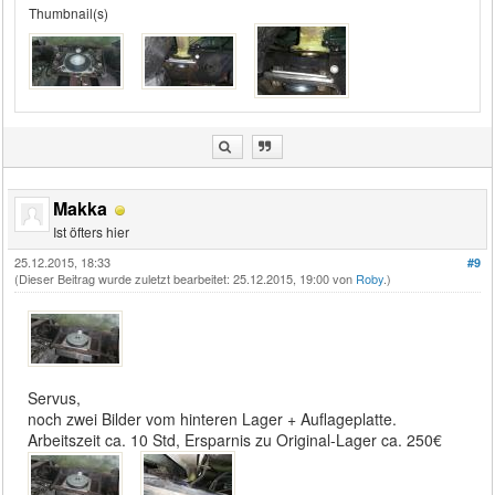
Thumbnail(s)
Makka
Ist öfters hier
25.12.2015, 18:33
#9
(Dieser Beitrag wurde zuletzt bearbeitet: 25.12.2015, 19:00 von
Roby
.)
Servus,
noch zwei Bilder vom hinteren Lager + Auflageplatte.
Arbeitszeit ca. 10 Std, Ersparnis zu Original-Lager ca. 250€