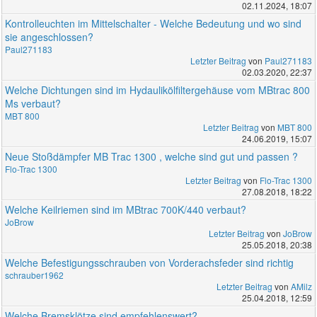
02.11.2024, 18:07
Kontrolleuchten im Mittelschalter - Welche Bedeutung und wo sind
sie angeschlossen?
Paul271183
Letzter Beitrag
von
Paul271183
02.03.2020, 22:37
Welche Dichtungen sind im Hydaulikölfiltergehäuse vom MBtrac 800
Ms verbaut?
MBT 800
Letzter Beitrag
von
MBT 800
24.06.2019, 15:07
Neue Stoßdämpfer MB Trac 1300 , welche sind gut und passen ?
Flo-Trac 1300
Letzter Beitrag
von
Flo-Trac 1300
27.08.2018, 18:22
Welche Keilriemen sind im MBtrac 700K/440 verbaut?
JoBrow
Letzter Beitrag
von
JoBrow
25.05.2018, 20:38
Welche Befestigungsschrauben von Vorderachsfeder sind richtig
schrauber1962
Letzter Beitrag
von
AMilz
25.04.2018, 12:59
Welche Bremsklötze sind empfehlenswert?