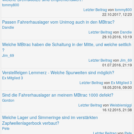
tommy800
Letzter Beitrag
von
tommy800
22.10.2017, 12:23
Passen Fahrerhauslager vom Unimog auch in den MBtrac?
Dandie
Letzter Beitrag
von
Dandie
29.10.2016, 10:19
Welche MBtrac haben die Schaltung in der Mitte, und welche seitlich
?
Jim_69
Letzter Beitrag
von
Jim_69
01.07.2016, 21:19
Verstellfelgen Lemmerz - Welche Spurweiten sind möglich?
Ex Mitglied 3
Letzter Beitrag
von
Ex Mitglied 3
18.05.2016, 09:00
Sind die Fahrerhauslager an meinem MBtrac 1000 defekt?
Gordon
Letzter Beitrag
von
Weisbiersiggi
16.12.2015, 21:38
Welche Lager und Simmeringe sind im verstärkten
Zapfwellenlagerbock verbaut?
Pete
Letzter Beitrag
von
Pete