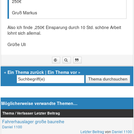
250€
Gruß Markus
Also ich finde ,250€ Einsparung durch 10 Std. schöne Arbeit
lohnt sich allemal.
Grüße Uli
«
Ein Thema zurück
|
Ein Thema vor
»
Möglicherweise verwandte Themen…
Thema / Verfasser
Letzter Beitrag
Fahrerhauslager große baureihe
Daniel 1100
Letzter Beitrag
von
Daniel 1100