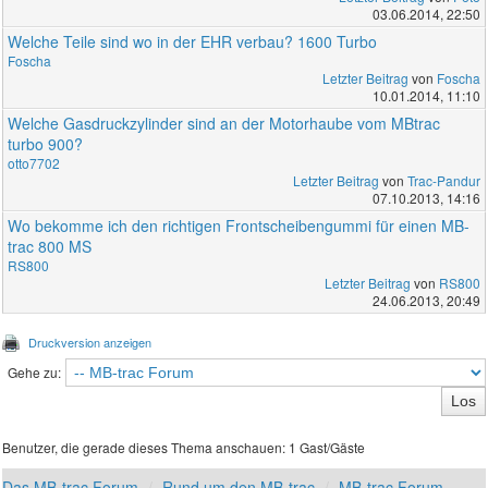
03.06.2014, 22:50
Welche Teile sind wo in der EHR verbau? 1600 Turbo
Foscha
Letzter Beitrag
von
Foscha
10.01.2014, 11:10
Welche Gasdruckzylinder sind an der Motorhaube vom MBtrac
turbo 900?
otto7702
Letzter Beitrag
von
Trac-Pandur
07.10.2013, 14:16
Wo bekomme ich den richtigen Frontscheibengummi für einen MB-
trac 800 MS
RS800
Letzter Beitrag
von
RS800
24.06.2013, 20:49
Druckversion anzeigen
Gehe zu:
Benutzer, die gerade dieses Thema anschauen: 1 Gast/Gäste
Das MB-trac Forum
Rund um den MB-trac
MB-trac Forum