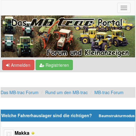
Anmelden
Registrieren
Das MB-trac Forum
Rund um den MB-trac
MB-trac Forum
Welche Fahrerhauslager sind die richtigen?
Baumstrukturmodus
Makka