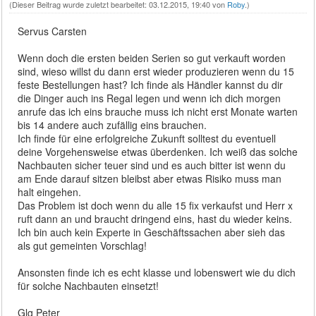
(Dieser Beitrag wurde zuletzt bearbeitet: 03.12.2015, 19:40 von
Roby
.)
Servus Carsten
Wenn doch die ersten beiden Serien so gut verkauft worden
sind, wieso willst du dann erst wieder produzieren wenn du 15
feste Bestellungen hast? Ich finde als Händler kannst du dir
die Dinger auch ins Regal legen und wenn ich dich morgen
anrufe das ich eins brauche muss ich nicht erst Monate warten
bis 14 andere auch zufällig eins brauchen.
Ich finde für eine erfolgreiche Zukunft solltest du eventuell
deine Vorgehensweise etwas überdenken. Ich weiß das solche
Nachbauten sicher teuer sind und es auch bitter ist wenn du
am Ende darauf sitzen bleibst aber etwas Risiko muss man
halt eingehen.
Das Problem ist doch wenn du alle 15 fix verkaufst und Herr x
ruft dann an und braucht dringend eins, hast du wieder keins.
Ich bin auch kein Experte in Geschäftssachen aber sieh das
als gut gemeinten Vorschlag!
Ansonsten finde ich es echt klasse und lobenswert wie du dich
für solche Nachbauten einsetzt!
Glg Peter