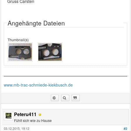
Gruss Carsten
Angehängte Dateien
Thumbnail(s)
www.mb-trac-schmiede-kiekbusch.de
Peteru411
Fühlt sich wie zu Hause
03.12.2015, 19:12
#2