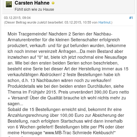
Carsten Hahne
Fühlt sich wie zu Hause
03.12.2015, 09:04
#1
(Dieser Beitrag wurde zuletzt bearbeitet: 03.12.2015, 10:55 von
Hartmut
.)
Moin Tracgemeinde! Nachdem 2 Serien der Nachbau-
Armaturenbretter für die kleinen Seitenschalter erfolgreich
produziert, verkauft- und für gut befunden wurden, bekomme
ich noch immer vereinzelt Anfragen...Da mein Bestand aber
inzwischen auf "0" ist, biete ich jetzt nochmal eine Neuauflage
an. Wie bei den ersten beiden Serien schon beschrieben,
besteht eine Serie bei dieser Art der Herstellung immer aus 15
verkaufsfähigen Abdrücken! 2 feste Bestellungen habe ich
schon, d.h. 13 Nachbauten wären noch zu verkaufen!
Produktdetails wie bei den beiden ersten Durchläufen, siehe
Thema im Frühjahr 2015. Preis unverändert 390,00 Euro netto
+ Versand! Über die Qualität brauche ich wohl nichts mehr zu
sagen...
Sobald die 15 Bestellungen erreicht sind, bekommt ihr eine
Anzahlungsrechnung über 100,00 Euro zur Absicherung der
Bestellung, nach erfolgtem Startschuss wird dann innerhalb
von 6 Wochen geliefert! Bestellungen bitte per PN oder über
meine Homepage "www.MB-Trac Schmiede Kiekbusch!"