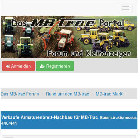
Anmelden
Registrieren
Das MB-trac Forum
Rund um den MB-trac
MB-trac Markt
Verkaufe Armaturenbrett-Nachbau für MB-Trac
Baumstrukturmodus
440/441