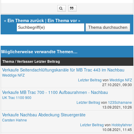
«
Ein Thema zurück
|
Ein Thema vor
»
Möglicherweise verwandte Themen…
Thema / Verfasser
Letzter Beitrag
Verkaufe Seitendachlüftungskanäle für MB Trac 443 im Nachbau
Weddige NFZ
Letzter Beitrag
von
Weddige NFZ
27.10.2021, 09:30
Verkaufe MB Trac 700 - 1100 Aufbaurahmen - Nachbau
UK Trac 1100 900
Letzter Beitrag
von
123Schamane
13.09.2021, 10:26
Verkaufe Nachbau Abdeckung Steuergeräte
Carsten Hahne
Letzter Beitrag
von
Hobbyfahrer
10.08.2021, 11:45