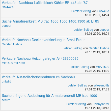
Verkaufe - Nachbau Luftleitblech Kühler BR 443 ab ´87
OM442A
Letzter Beitrag
von
OM442A
18.05.2021, 14:24
Suche Armaturenbrett MB trac 1600 1500,1400,1300 ab Bj 85
pepper
Letzter Beitrag
von
pepper
19.01.2020, 16:04
Verkaufe Nachbau Deckenverkleidung in Brasil Braun
Carsten Hahne
Letzter Beitrag
von
Carsten Hahne
28.10.2019, 10:31
Verkaufe Nachbau Heizungsregler A4428300085
MB1500 mit Kran
Letzter Beitrag
von
Marv1500
19.08.2019, 14:39
Verkaufe Ausstellscheibenrahmen im Nachbau
uniwirth
Letzter Beitrag
von
Wiesenblitz
27.01.2019, 17:33
Suche dringend Abdeckung für Armaturenbrett MB trac 1000
serum
Letzter Beitrag
von
Hobbyfahrer
19.11.2018, 08:45