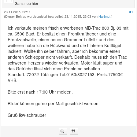
Ganz neu hier
23.11.2015, 22:11
#1
(Dieser Beitrag wurde zuletzt bearbeitet: 23.11.2015, 23:03 von
Hartmut
.)
Ich verkaufe meinen frisch erworbenen MB-Trac 800 Bj. 83 mit
ca. 6500 Btsd. Er besitzt einen Frontkraftheber und eine
Frontzapfwelle, einen neuen Grammer Luftsitz und des
weiteren habe ich die Rückwand und die hinteren Kotflügel
lackiert. Wollte ihn selber fahren, aber ich bekomme einen
anderen Schlepper nicht verkauft. Deshalb muss ich den Trac
schweren Herzens wieder verkaufen. Motor läuft super und
das Getriebe lässt sich ohne Probleme schalten.
Standort: 72072 Tübingen Tel:0160/8027153. Preis:17500€
VHB.
Bitte erst nach 17:00 Uhr melden.
Bilder können gerne per Mail geschickt werden.
Gruß lkw-schrauber