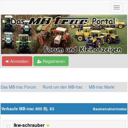
Anmelden
Registrieren
Das MB-trac Forum
Rund um den MB-trac
MB-trac Markt
Verkaufe MB-trac 800 Bj. 83
Baumstrukturmodus
lkw-schrauber