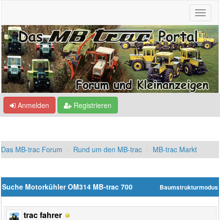
Anmelden
Registrieren
Das MB-trac Forum
Rund um den MB-trac
MB-trac Markt
Suche Motorkühler OM314 MB-trac 700
Baumstrukturmodus
trac fahrer