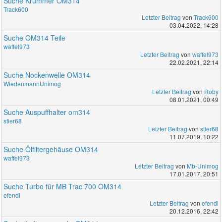
Suche Krümmer OM314
Track600
Letzter Beitrag
von
Track600
03.04.2022, 14:28
Suche OM314 Teile
waffel973
Letzter Beitrag
von
waffel973
22.02.2021, 22:14
Suche Nockenwelle OM314
WiedenmannUnimog
Letzter Beitrag
von
Roby
08.01.2021, 00:49
Suche Auspuffhalter om314
stier68
Letzter Beitrag
von
stier68
11.07.2019, 10:22
Suche Ölfiltergehäuse OM314
waffel973
Letzter Beitrag
von
Mb-Unimog
17.01.2017, 20:51
Suche Turbo für MB Trac 700 OM314
efendi
Letzter Beitrag
von
efendi
20.12.2016, 22:42