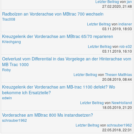
Letzter Beitrag
von
jan
27.02.2020, 21:48
Radbolzen an Vorderachse von MBtrac 700 wechseln
Trac008
Letzter Beitrag
von
indianer
03.11.2019, 18:03
Kreuzgelenk der Vorderachse am MBtrac 65/70 reparieren
Kriechgang
Letzter Beitrag
von
rob e32
03.11.2019, 16:10
Oelverlust vom Differential in das Vorgelege an der Hinterachse vom
MB Trac 1000
Roby
Letzter Beitrag
von
Thesen Matthias
20.08.2019, 08:44
Kreuzgelenk der Vorderachse am MB-trac 1100 defekt? Wo
bekomme ich Ersatzteile?
edwin
Letzter Beitrag
von
NewHolland
18.05.2019, 21:20
Vorderachse am MBtrac 800 Ms instandsetzen?
schrauber1962
Letzter Beitrag
von
schrauber1962
22.05.2018, 22:31