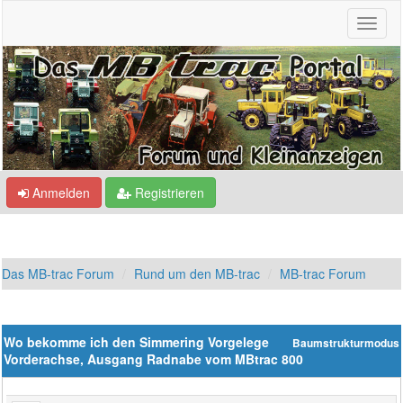
Anmelden
Registrieren
Das MB-trac Forum
Rund um den MB-trac
MB-trac Forum
Wo bekomme ich den Simmering Vorgelege
Baumstrukturmodus
Vorderachse, Ausgang Radnabe vom MBtrac 800