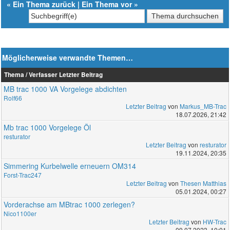
«
Ein Thema zurück
|
Ein Thema vor
»
Möglicherweise verwandte Themen…
Thema / Verfasser
Letzter Beitrag
MB trac 1000 VA Vorgelege abdichten
Rolf66
Letzter Beitrag
von
Markus_MB-Trac
18.07.2026, 21:42
Mb trac 1000 Vorgelege Öl
resturator
Letzter Beitrag
von
resturator
19.11.2024, 20:35
Simmering Kurbelwelle erneuern OM314
Forst-Trac247
Letzter Beitrag
von
Thesen Matthias
05.01.2024, 00:27
Vorderachse am MBtrac 1000 zerlegen?
Nico1100er
Letzter Beitrag
von
HW-Trac
09.07.2023, 10:01