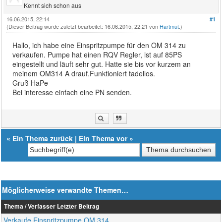
Kennt sich schon aus
16.06.2015, 22:14
#1
(Dieser Beitrag wurde zuletzt bearbeitet: 16.06.2015, 22:21 von
Hartmut
.)
Hallo, ich habe eine Einspritzpumpe für den OM 314 zu
verkaufen. Pumpe hat einen RQV Regler, ist auf 85PS
eingestellt und läuft sehr gut. Hatte sie bis vor kurzem an
meinem OM314 A drauf.Funktioniert tadellos.
Gruß HaPe
Bei interesse einfach eine PN senden.
«
Ein Thema zurück
|
Ein Thema vor
»
Möglicherweise verwandte Themen…
Thema / Verfasser
Letzter Beitrag
Verkaufe Einspritzpumpe OM 314