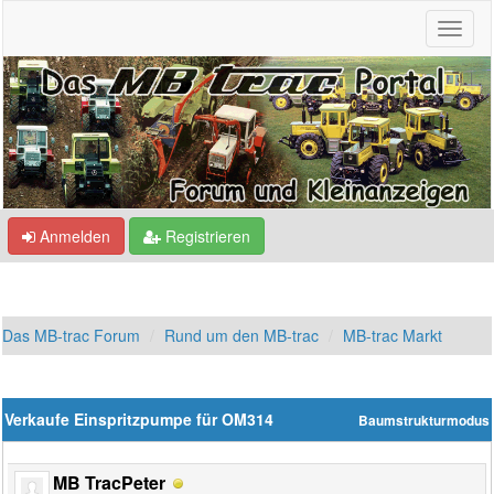
Anmelden
Registrieren
Das MB-trac Forum
Rund um den MB-trac
MB-trac Markt
Verkaufe Einspritzpumpe für OM314
Baumstrukturmodus
MB TracPeter