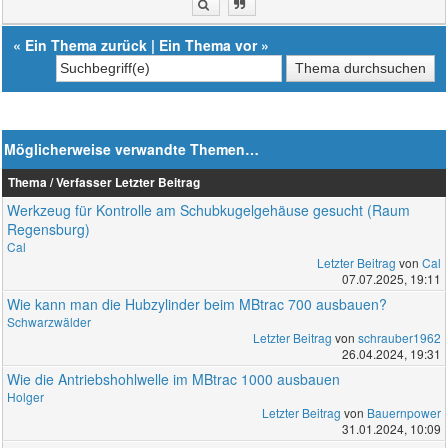
«
Ein Thema zurück
|
Ein Thema vor
»
Möglicherweise verwandte Themen…
Thema / Verfasser
Letzter Beitrag
Werkzeug für Kontrolle am Schubkugelgehäuse gesucht (Raum
Regensburg)
Cal
Letzter Beitrag
von
Cal
07.07.2025, 19:11
Wie kann man die Hubzylinder beim MBtrac 700 ausbauen?
Schwarzwälder
Letzter Beitrag
von
schrauber1962
26.04.2024, 19:31
Wie die Antriebshohlwelle im MBtrac 1000 ausbauen
Holger
Letzter Beitrag
von
Bauernpower
31.01.2024, 10:09