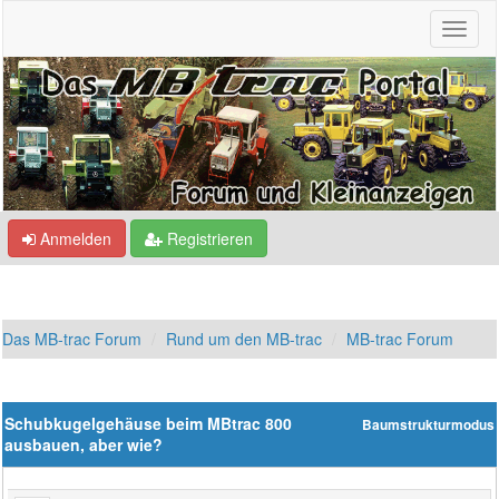
Anmelden
Registrieren
Das MB-trac Forum
Rund um den MB-trac
MB-trac Forum
Schubkugelgehäuse beim MBtrac 800
Baumstrukturmodus
ausbauen, aber wie?