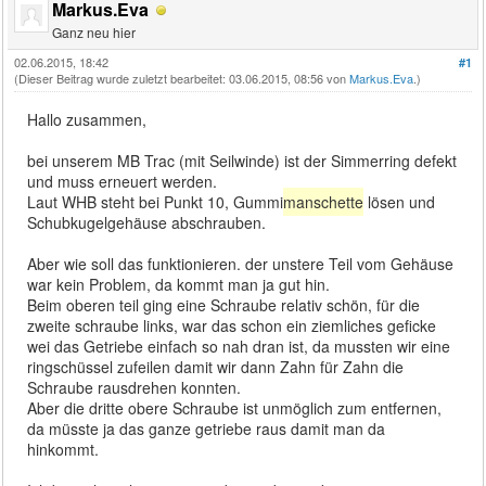
Markus.Eva
Ganz neu hier
02.06.2015, 18:42
#1
(Dieser Beitrag wurde zuletzt bearbeitet: 03.06.2015, 08:56 von
Markus.Eva
.)
Hallo zusammen,
bei unserem MB Trac (mit Seilwinde) ist der Simmerring defekt
und muss erneuert werden.
Laut WHB steht bei Punkt 10, Gummi
manschette
lösen und
Schubkugelgehäuse abschrauben.
Aber wie soll das funktionieren. der unstere Teil vom Gehäuse
war kein Problem, da kommt man ja gut hin.
Beim oberen teil ging eine Schraube relativ schön, für die
zweite schraube links, war das schon ein ziemliches geficke
wei das Getriebe einfach so nah dran ist, da mussten wir eine
ringschüssel zufeilen damit wir dann Zahn für Zahn die
Schraube rausdrehen konnten.
Aber die dritte obere Schraube ist unmöglich zum entfernen,
da müsste ja das ganze getriebe raus damit man da
hinkommt.