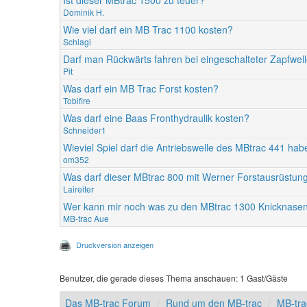
Ist dieser MBtrac 1500 zu teuer?
Dominik H.
Wie viel darf ein MB Trac 1100 kosten?
Schlagi
Darf man Rückwärts fahren bei eingeschalteter Zapfwel
Pit
Was darf ein MB Trac Forst kosten?
Tobifire
Was darf eine Baas Fronthydraulik kosten?
Schneider1
Wieviel Spiel darf die Antriebswelle des MBtrac 441 ha
om352
Was darf dieser MBtrac 800 mit Werner Forstausrüstun
Laireiter
Wer kann mir noch was zu den MBtrac 1300 Knicknase
MB-trac Aue
Druckversion anzeigen
Benutzer, die gerade dieses Thema anschauen: 1 Gast/Gäste
Das MB-trac Forum
Rund um den MB-trac
MB-tr