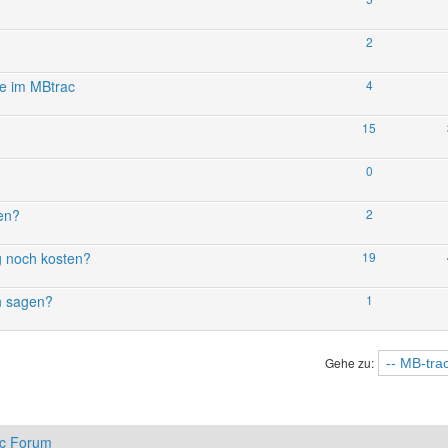
2
le im MBtrac
4
15
0
ben?
2
g noch kosten?
19
n sagen?
1
Gehe zu:
ac Forum