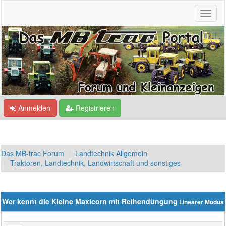
Anmelden
Registrieren
Das MB-trac Forum
Landtechnik Allgemein
Traktoren, Landtechnik, Landwirtschaft und sonstiges
Wer kennt die Kleine Maxicorn mit Reihendüngung
Linearer Modus