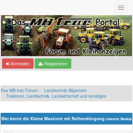
Anmelden
Registrieren
Das MB-trac Forum
Landtechnik Allgemein
Traktoren, Landtechnik, Landwirtschaft und sonstiges
Wer kennt die Kleine Maxicorn mit Reihendüngung
Linearer Modus