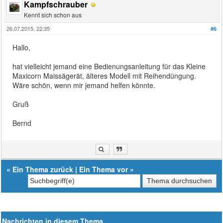
Kampfschrauber
Kennt sich schon aus
26.07.2015, 22:35
#6
Hallo,
hat vielleicht jemand eine Bedienungsanleitung für das Kleine
Maxicorn Maissägerät, älteres Modell mit Reihendüngung.
Wäre schön, wenn mir jemand helfen könnte.
Gruß
Bernd
«
Ein Thema zurück
|
Ein Thema vor
»
Nachrichten in diesem Thema