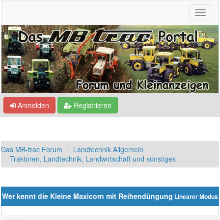
Anmelden
Registrieren
Das MB-trac Forum
Landtechnik Allgemein
Traktoren, Landtechnik, Landwirtschaft und sonstiges
Wer kennt die Kleine Maxicorn mit Reihendüngung
Linearer Modus