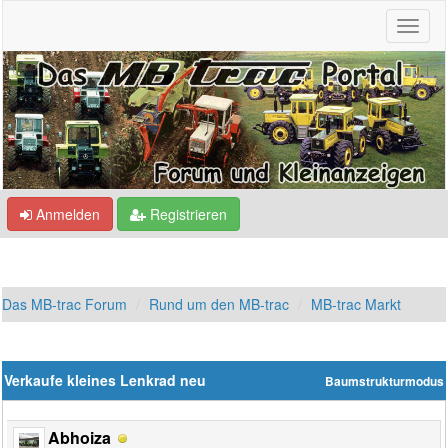
Anmelden
Registrieren
Das MB-trac Forum
Rund um den MB-trac
MB-trac Markt
Verkaufe kleines Lenkrad neu
Baumstrukturmodus
Abhoiza