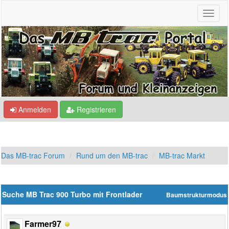
Anmelden
Registrieren
Das MB-trac Forum
Rund um den MB-trac
MB-trac Markt
Suche MB Trac 900 Turbo mit Frontlader
Baumstrukturmodus
Farmer97