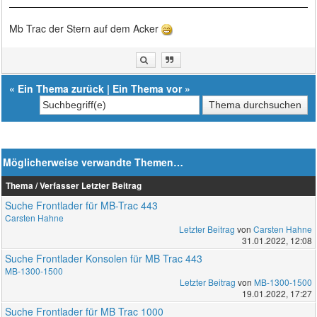
Mb Trac der Stern auf dem Acker
«
Ein Thema zurück
|
Ein Thema vor
»
Möglicherweise verwandte Themen…
Thema / Verfasser
Letzter Beitrag
Suche Frontlader für MB-Trac 443
Carsten Hahne
Letzter Beitrag
von
Carsten Hahne
31.01.2022, 12:08
Suche Frontlader Konsolen für MB Trac 443
MB-1300-1500
Letzter Beitrag
von
MB-1300-1500
19.01.2022, 17:27
Suche Frontlader für MB Trac 1000