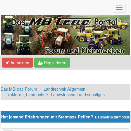
Anmelden
Registrieren
Das MB-trac Forum
Landtechnik Allgemein
Traktoren, Landtechnik, Landwirtschaft und sonstiges
Hat jemand Erfahrungen mit Starmaxx Reifen?
Baumstrukturmodus