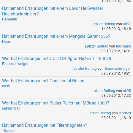
19.11.2014, 11:54
Hat jemand Erfahrungen mit einem Lavor Heißwasser
Hochdruckreiniger?
Henne88
Letzter Beitrag
von
alfa7
14.05.2013, 18:49
Hat jemand Erfahrungen mit einem Mengele Garant 535?
Heusi
Letzter Beitrag
von
trac hans
09.10.2012, 14:01
Wer hat Erfahrungen mit CULTOR Agrar Reifen in 16.9 26
Braunschweiger
Letzter Beitrag
von
Braunschweiger
09.09.2012, 19:21
Wer hat Erfahrungen mit Continental Reifen
nk95
Letzter Beitrag
von
nk95
08.09.2012, 17:33
Wer hat Erfahrungen mit Petlas Reifen auf MBtrac 1300?
satrup1818
Letzter Beitrag
von
fendt2d
03.06.2011, 16:10
Hat jemand Erfahrungen mit Filtermagneten?
15ender