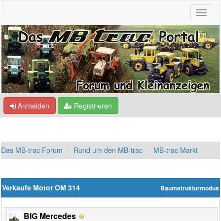
Anmelden
Registrieren
Das MB-trac Forum
Rund um den MB-trac
MB-trac Markt
Verkaufe Motor OM 314
Baumstrukturmodus
BIG Mercedes