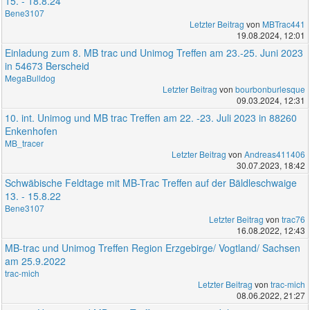
15. - 18.8.24
Bene3107
Letzter Beitrag
von
MBTrac441
19.08.2024, 12:01
Einladung zum 8. MB trac und Unimog Treffen am 23.-25. Juni 2023
in 54673 Berscheid
MegaBulldog
Letzter Beitrag
von
bourbonburlesque
09.03.2024, 12:31
10. int. Unimog und MB trac Treffen am 22. -23. Juli 2023 in 88260
Enkenhofen
MB_tracer
Letzter Beitrag
von
Andreas411406
30.07.2023, 18:42
Schwäbische Feldtage mit MB-Trac Treffen auf der Bäldleschwaige
13. - 15.8.22
Bene3107
Letzter Beitrag
von
trac76
16.08.2022, 12:43
MB-trac und Unimog Treffen Region Erzgebirge/ Vogtland/ Sachsen
am 25.9.2022
trac-mich
Letzter Beitrag
von
trac-mich
08.06.2022, 21:27