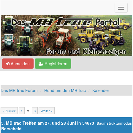
Anmelden
Registrieren
Das MB-trac Forum
Rund um den MB-trac
Kalender
« Zurück
1
3
Weiter »
2
5. MB trac Treffen am 27. und 28 Juni in 54673
Baumstrukturmodus
Berscheid