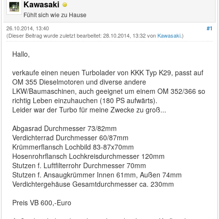
Kawasaki
Fühlt sich wie zu Hause
26.10.2014, 13:40
#1
(Dieser Beitrag wurde zuletzt bearbeitet: 28.10.2014, 13:32 von
Kawasaki
.)
Hallo,
verkaufe einen neuen Turbolader von KKK Typ K29, passt auf
OM 355 Dieselmotoren und diverse andere
LKW/Baumaschinen, auch geeignet um einem OM 352/366 so
richtig Leben einzuhauchen (180 PS aufwärts).
Leider war der Turbo für meine Zwecke zu groß...
Abgasrad Durchmesser 73/82mm
Verdichterrad Durchmesser 60/87mm
Krümmerflansch Lochbild 83-87x70mm
Hosenrohrflansch Lochkreisdurchmesser 120mm
Stutzen f. Luftfilterrohr Durchmesser 70mm
Stutzen f. Ansaugkrümmer Innen 61mm, Außen 74mm
Verdichtergehäuse Gesamtdurchmesser ca. 230mm
Preis VB 600,-Euro