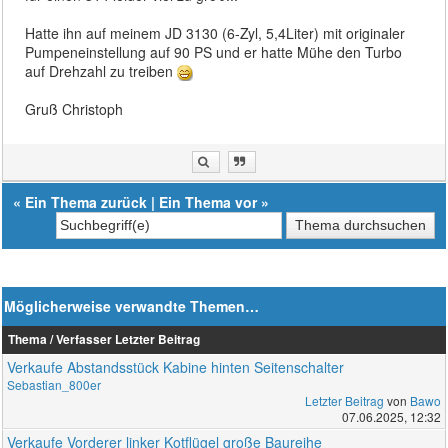
Hatte ihn auf meinem JD 3130 (6-Zyl, 5,4Liter) mit originaler
Pumpeneinstellung auf 90 PS und er hatte Mühe den Turbo
auf Drehzahl zu treiben
Gruß Christoph
«
Ein Thema zurück
|
Ein Thema vor
»
Möglicherweise verwandte Themen…
Thema / Verfasser
Letzter Beitrag
Verkaufe Abstandsstück Kabine hinten Seitenschalter
Sebastian_800er
Letzter Beitrag
von
Bawo
07.06.2025, 12:32
Verkaufe Vorderer linker Kotflügel große Baureihe