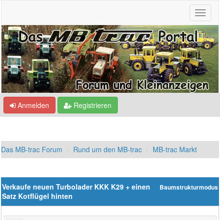
Anmelden
Registrieren
Das MB-trac Forum
Rund um den MB-trac
MB-trac Markt
Verkaufe neuen Turbolader KKK K29 + einen
Baumstrukturmodus
Satz Kotflügel hinten