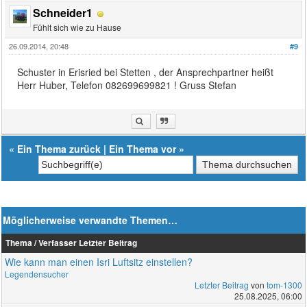
Schneider1
Fühlt sich wie zu Hause
26.09.2014, 20:48
#9
Schuster in Erisried bei Stetten , der Ansprechpartner heißt
Herr Huber, Telefon 082699699821 ! Gruss Stefan
«
Ein Thema zurück
|
Ein Thema vor
»
Möglicherweise verwandte Themen…
Thema / Verfasser
Letzter Beitrag
Wie kann man einen Isri Luftsitz einstellen?
Legendensucher
Letzter Beitrag
von
tom-1300
25.08.2025, 06:00