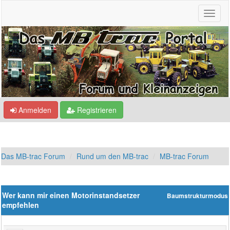
Anmelden
Registrieren
Das MB-trac Forum
Rund um den MB-trac
MB-trac Forum
Wer kann mir einen Motorinstandsetzer
Baumstrukturmodus
empfehlen