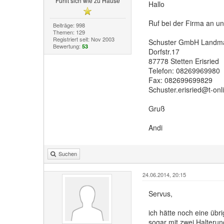
Fühlt sich wie zu Hause
Hallo
Ruf bei der Firma an und
Beiträge: 998
Themen: 129
Registriert seit: Nov 2003
Schuster GmbH Landm
Bewertung:
53
Dorfstr.17
87778 Stetten Erisried
Telefon: 08269969980
Fax: 082699699829
Schuster.erisried@t-onl
Gruß
Andi
Suchen
24.06.2014, 20:15
Servus,
ich hätte noch eine übri
sogar mit zwei Halteru