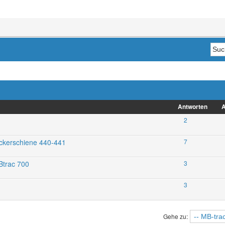
Antworten
A
2
ckerschiene 440-441
7
Btrac 700
3
3
Gehe zu: