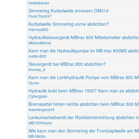
baskabauke
Simmering Kurbelwelle erneuern OM314
Forst-Trac247
Kurbelwelle Simmering vorne abdichten?
Hannes800
Hydrauliksteuergerät MBtrac 800 Mittelschalter abdicht
MbtracMichel
Kann man die Hydraulikpumpe im MB-trac 800MS abdic
matten800
Steuergerät bei MBtrac 800 abdichten?
thomas_d
Kann man die Lenkhydraulik Pumpe vom MBtrac 800 M
Gunar
Hydraulik leckt beim MBtrac 1500? Kann man es abdich
Cybergaak
Bremssattel hinten rechts abdichten beim MBtrac 800 Mit
waeldergeischt
Lenkumschaltventil der Rückfahreinrichtung abdichten 
MB1500Karle
Wie kann man den Simmering der Frontzapfwelle am M
MB-Matze