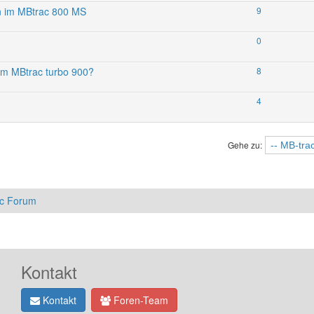
ten im MBtrac 800 MS
9
?
0
am MBtrac turbo 900?
8
4
Gehe zu:
ac Forum
Kontakt
Kontakt
Foren-Team