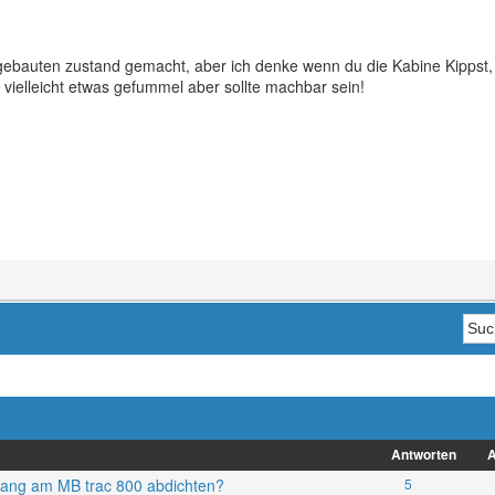
gebauten zustand gemacht, aber ich denke wenn du die Kabine Kippst, 
 vielleicht etwas gefummel aber sollte machbar sein!
Antworten
A
gang am MB trac 800 abdichten?
5