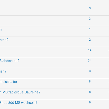
3
3
en
1
hten?
2
14
S abdichten?
34
ten?
3
telschalter
8
im MBtrac große Baureihe?
8
Btrac 800 MS wechseln?
9