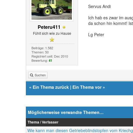
Servus Andi
Ich hab es zwar im aus
da schon hin kommt! Ist
Peteru411
Fühlt sich wie zu Hause
Lg Peter
Beiträge: 1.582
Themen: 50
Registriert seit: Dec 2010
Bewertung:
41
Suchen
«
Ein Thema zurück
|
Ein Thema vor
»
Möglicherweise verwandte Themen…
Thema / Verfasser
Wie kann man diesen Getriebeblindstopfen vom Kriech