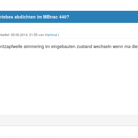
iebes abdichten im MBtrac 440?
rbeitet: 09.06.2014, 21:55 von
Hartmut
.)
ntzapfwelle simmering im eingebauten zustand wechseln wenn ma die ka