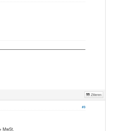
Zitieren
#3
 + MwSt.