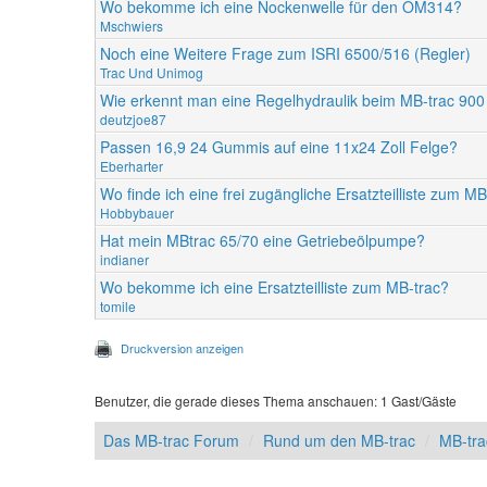
Wo bekomme ich eine Nockenwelle für den OM314?
Mschwiers
Noch eine Weitere Frage zum ISRI 6500/516 (Regler)
Trac Und Unimog
Wie erkennt man eine Regelhydraulik beim MB-trac 90
deutzjoe87
Passen 16,9 24 Gummis auf eine 11x24 Zoll Felge?
Eberharter
Wo finde ich eine frei zugängliche Ersatzteilliste zum M
Hobbybauer
Hat mein MBtrac 65/70 eine Getriebeölpumpe?
indianer
Wo bekomme ich eine Ersatzteilliste zum MB-trac?
tomile
Druckversion anzeigen
Benutzer, die gerade dieses Thema anschauen: 1 Gast/Gäste
Das MB-trac Forum
Rund um den MB-trac
MB-tr