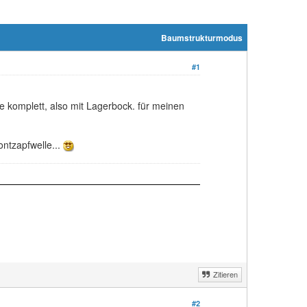
Baumstrukturmodus
#1
e komplett, also mit Lagerbock. für meinen
ntzapfwelle...
Zitieren
#2