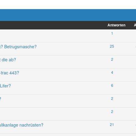
Antworten
A
1
ng? Betrugsmasche?
25
t die ab?
2
-trac 443?
4
Liter?
6
?
2
2
ulikanlage nachrüsten?
21