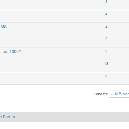
8
4
0 MS
2
2
B-trac 1000?
6
13
3
Gehe zu:
ac Forum