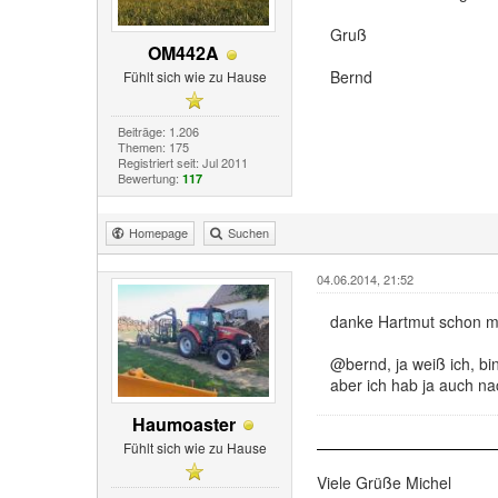
Gruß
OM442A
Bernd
Fühlt sich wie zu Hause
Beiträge: 1.206
Themen: 175
Registriert seit: Jul 2011
Bewertung:
117
Homepage
Suchen
04.06.2014, 21:52
danke Hartmut schon ma
@bernd, ja weiß ich, b
aber ich hab ja auch na
Haumoaster
Fühlt sich wie zu Hause
Viele Grüße Michel