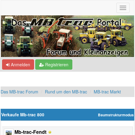
Anmelden
Registrieren
Das MB-trac Forum
Rund um den MB-trac
MB-trac Markt
Verkaufe Mb-trac 800
Baumstrukturmodus
Mb-trac-Fendt