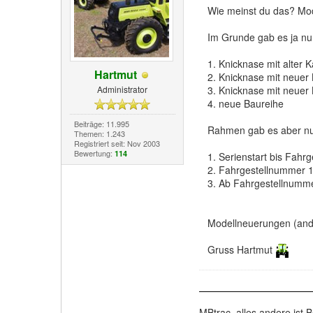
Wie meinst du das? Mo
Im Grunde gab es ja nu
1. Knicknase mit alter 
Hartmut
2. Knicknase mit neuer 
Administrator
3. Knicknase mit neuer 
4. neue Baureihe
Beiträge: 11.995
Rahmen gab es aber nu
Themen: 1.243
Registriert seit: Nov 2003
Bewertung:
114
1. Serienstart bis Fahr
2. Fahrgestellnummer 11
3. Ab Fahrgestellnummer
Modellneuerungen (ander
Gruss Hartmut
MBtrac, alles andere ist B