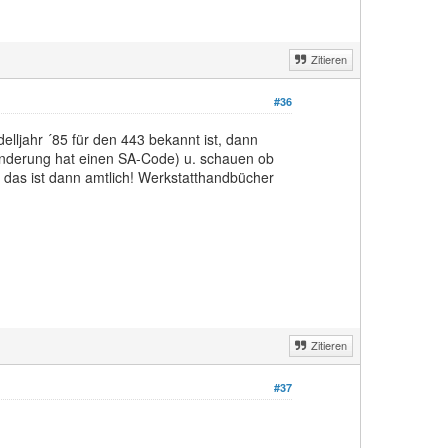
Zitieren
#36
lljahr ´85 für den 443 bekannt ist, dann
änderung hat einen SA-Code) u. schauen ob
 das ist dann amtlich! Werkstatthandbücher
Zitieren
#37