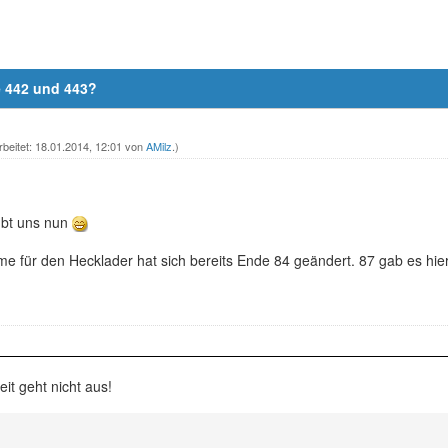
e 442 und 443?
rbeitet: 18.01.2014, 12:01 von
AMilz
.)
ubt uns nun
me für den Hecklader hat sich bereits Ende 84 geändert. 87 gab es hi
it geht nicht aus!