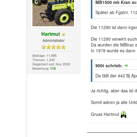
MB1500 mit Kran sc
Später ab Fgstnr. 11
Die 11290 ist dann irg
Hartmut
Die 11290 verwirrt euc
Administrator
Da wurden die MBtrac e
In 1978 wurde es dann 
Beiträge: 11.995
Themen: 1.243
Registriert seit: Nov 2003
900t schrieb:
Bewertung:
114
Da fällt der 442 Bj A
Ja richtig, aber das ist
Somit wären ja alle Unkl
Gruss Hartmut