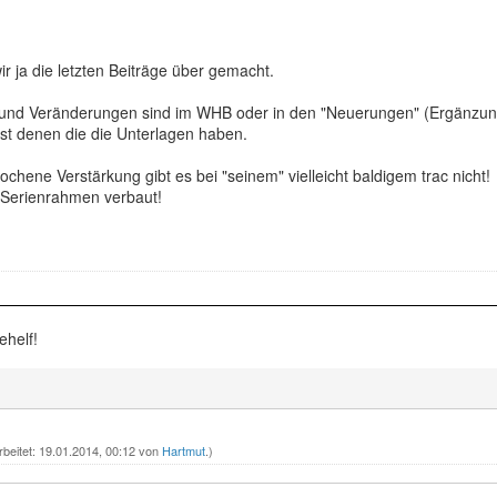
r ja die letzten Beiträge über gemacht.
nd Veränderungen sind im WHB oder in den "Neuerungen" (Ergänzung z
st denen die die Unterlagen haben.
chene Verstärkung gibt es bei "seinem" vielleicht baldigem trac nicht!
r Serienrahmen verbaut!
ehelf!
rbeitet: 19.01.2014, 00:12 von
Hartmut
.)