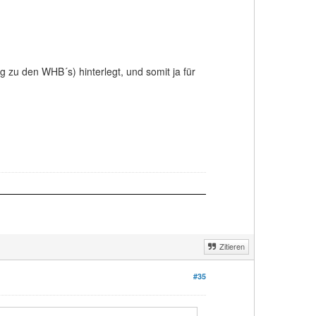
u den WHB´s) hinterlegt, und somit ja für
Zitieren
#35