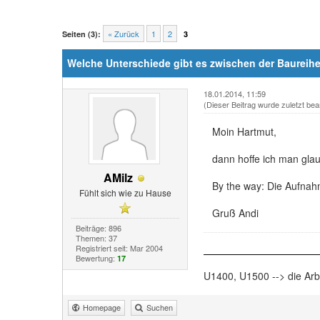
« Zurück
1
2
Seiten (3):
3
Welche Unterschiede gibt es zwischen der Baureih
18.01.2014, 11:59
(Dieser Beitrag wurde zuletzt bea
Moin Hartmut,
dann hoffe ich man gla
AMilz
By the way: Die Aufnah
Fühlt sich wie zu Hause
Gruß Andi
Beiträge: 896
Themen: 37
Registriert seit: Mar 2004
Bewertung:
17
U1400, U1500 --> die Arbe
Homepage
Suchen