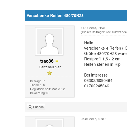
Verschenke Reifen 480/70R28
14.11.2013, 21:31
(Dieser Beitrag wurde zuletzt bea
Hallo
verschenke 4 Reifen ( C
Größe 480/70R28 waren
Restprofil 1,5 - 2 cm
trac86
Reifen stehen in Rlp
Ganz neu hier
Bei Interesse
06302/6090464
Beiträge: 7
Themen: 6
01702245646
Registriert seit: Mar 2012
Bewertung:
0
Suchen
08.01.2017, 12:02