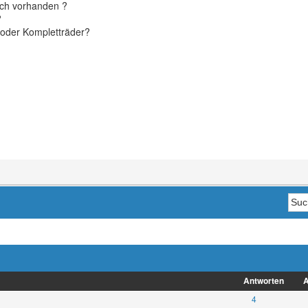
och vorhanden ?
?
 oder Kompletträder?
Antworten
A
4