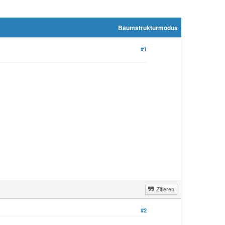
Baumstrukturmodus
#1
Zitieren
#2