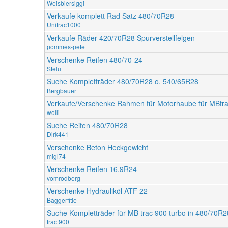
Weisbiersiggi
Verkaufe komplett Rad Satz 480/70R28
Unitrac1000
Verkaufe Räder 420/70R28 Spurverstellfelgen
pommes-pete
Verschenke Reifen 480/70-24
Stelu
Suche Kompletträder 480/70R28 o. 540/65R28
Bergbauer
Verkaufe/Verschenke Rahmen für Motorhaube für MBtr
wolli
Suche Reifen 480/70R28
Dirk441
Verschenke Beton Heckgewicht
migl74
Verschenke Reifen 16.9R24
vomrodberg
Verschenke Hydrauliköl ATF 22
Baggerfitle
Suche Kompletträder für MB trac 900 turbo in 480/70R
trac 900