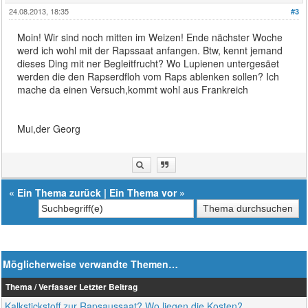
24.08.2013, 18:35
#3
Moin! Wir sind noch mitten im Weizen! Ende nächster Woche
werd ich wohl mit der Rapssaat anfangen. Btw, kennt jemand
dieses Ding mit ner Begleitfrucht? Wo Lupienen untergesäet
werden die den Rapserdfloh vom Raps ablenken sollen? Ich
mache da einen Versuch,kommt wohl aus Frankreich
Mui,der Georg
«
Ein Thema zurück
|
Ein Thema vor
»
Möglicherweise verwandte Themen…
Thema / Verfasser
Letzter Beitrag
Kalkstickstoff zur Rapsaussaat? Wo liegen die Kosten?