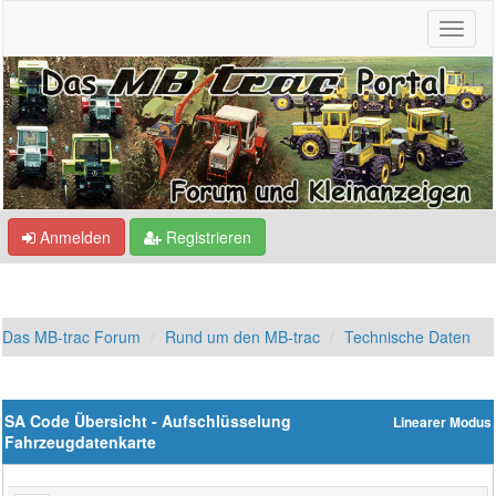
Anmelden
Registrieren
Das MB-trac Forum
Rund um den MB-trac
Technische Daten
SA Code Übersicht - Aufschlüsselung
Linearer Modus
Fahrzeugdatenkarte