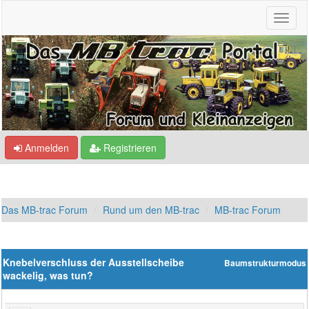
Anmelden
Registrieren
Das MB-trac Forum
Rund um den MB-trac
MB-trac Forum
Knebelverschluss der Ausstellscheibe
Baumstrukturmodus
wackelig, was tun?