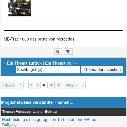
MB-Trac 1000 das beste von Mercedes
«
Ein Thema zurück
|
Ein Thema vor
»
« Zurück
1
…
7
8
10
11
Weiter »
9
Möglicherweise verwandte Themen…
Thema / Verfasser
Letzter Beitrag
Nachrüstung eines geregelten Turbolader im MBtrac
Wolfgang