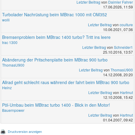
Letzter Beitrag
von
Daimler Fahrer
17.06.2026, 11:59
Turbolader Nachrüstung beim MBtrac 1000 mit OM352
wolli
Letzter Beitrag
von
coulture
10.06.2021, 07:36
Bremsenproblem beim MBtrac 1400 turbo? Tritt ins leere
trac 1300
Letzter Beitrag
von
Schneider1
25.10.2016, 13:57
Abänderung der Pritschenplatte beim MBtrac 900 turbo
ThomasU900
Letzter Beitrag
von
ThomasU900
14.12.2008, 20:20
Allrad geht schlecht raus während der fahrt beim MBtrac 900 turbo
Heinz
Letzter Beitrag
von
Hartmut
12.10.2008, 15:42
Pöl-Umbau beim MBtrac turbo 1400 - Blick in den Motor!
Bauernpower
Letzter Beitrag
von
Hartmut
01.04.2007, 09:42
Druckversion anzeigen