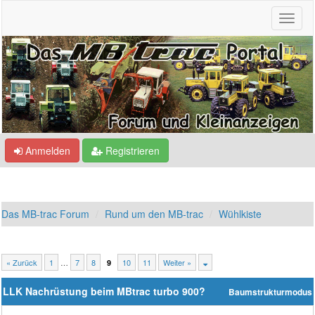
Anmelden
Registrieren
Das MB-trac Forum
Rund um den MB-trac
Wühlkiste
« Zurück
1
…
7
8
10
11
Weiter »
9
LLK Nachrüstung beim MBtrac turbo 900?
Baumstrukturmodus