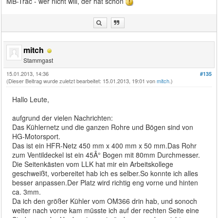
MB-Trac - wer nicht will, der hat schon
mitch
Stammgast
15.01.2013, 14:36
#135
(Dieser Beitrag wurde zuletzt bearbeitet: 15.01.2013, 19:01 von
mitch
.)
Hallo Leute,
aufgrund der vielen Nachrichten:
Das Kühlernetz und die ganzen Rohre und Bögen sind von
HG-Motorsport.
Das ist ein HFR-Netz 450 mm x 400 mm x 50 mm.Das Rohr
zum Ventildeckel ist ein 45Â° Bogen mit 80mm Durchmesser.
Die Seitenkästen vom LLK hat mir ein Arbeitskollege
geschweißt, vorbereitet hab ich es selber.So konnte ich alles
besser anpassen.Der Platz wird richtig eng vorne und hinten
ca. 3mm.
Da ich den größer Kühler vom OM366 drin hab, und sonoch
weiter nach vorne kam müsste ich auf der rechten Seite eine