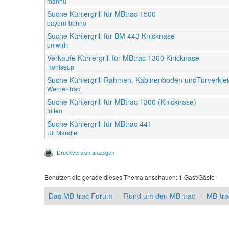
mannu
Suche Kühlergrill für MBtrac 1500
bayern-benno
Suche Kühlergrill für BM 443 Knicknase
uniwirth
Verkaufe Kühlergrill für MBtrac 1300 Knicknase
Hohlsepp
Suche Kühlergrill Rahmen, Kabinenboden undTürverkle
Werner-Trac
Suche Kühlergrill für MBtrac 1300 (Knicknase)
fritten
Suche Kühlergrill für MBtrac 441
Uli Mändle
Druckversion anzeigen
Benutzer, die gerade dieses Thema anschauen: 1 Gast/Gäste
Das MB-trac Forum
Rund um den MB-trac
MB-tra