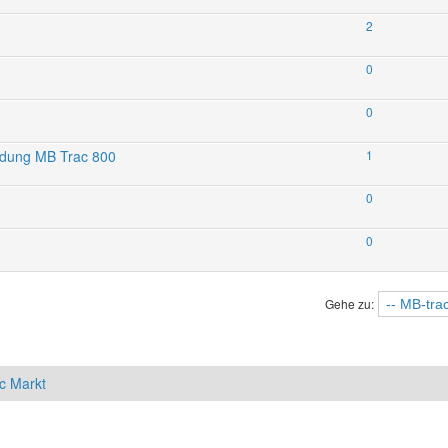
2
0
0
idung MB Trac 800
1
0
0
Gehe zu:
c Markt