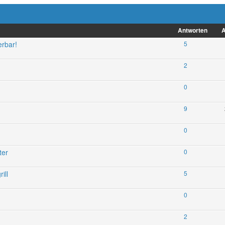
Antworten
A
erbar!
5
2
0
9
0
ter
0
ill
5
0
2