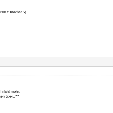
nn 2 machst :-)
ll nicht mehr.
nen über..??