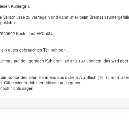
iesen Kühlergrill.
e Verschlüsse zu verriegeln und dann ist er beim Bremsen runtergefalle
geklebt).
27500902 Kostet laut EPC 484,-
 ein gutes gebrauchtes Teil nehmen.
n Umbau auf den geraden Kühlergrill ab 443.163 überlegt. das wird abe
ch die Kontur des alten Rahmens aus dickem Alu-Blech (10-15 mm) lase
. Gitter wieder dahinter. Müsste auch gehen.
 noch nichts sagen.