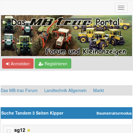
Anmelden
Registrieren
Das MB-trac Forum
Landtechnik Allgemein
Markt
Suche Tandem 3 Seiten Kipper
Baumstrukturmodus
sg12