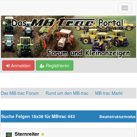
Anmelden
Registrieren
Das MB-trac Forum
Rund um den MB-trac
MB-trac Markt
Suche Felgen 18x38 für MBtrac 443
Baumstrukturmodus
Sternreiter