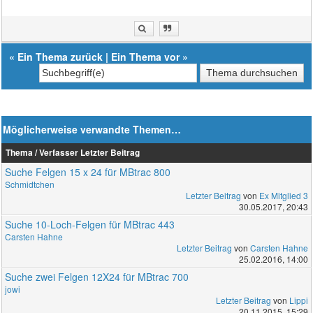
«
Ein Thema zurück
|
Ein Thema vor
»
Möglicherweise verwandte Themen…
Thema / Verfasser
Letzter Beitrag
Suche Felgen 15 x 24 für MBtrac 800
Schmidtchen
Letzter Beitrag
von
Ex Mitglied 3
30.05.2017, 20:43
Suche 10-Loch-Felgen für MBtrac 443
Carsten Hahne
Letzter Beitrag
von
Carsten Hahne
25.02.2016, 14:00
Suche zwei Felgen 12X24 für MBtrac 700
jowi
Letzter Beitrag
von
Lippi
20.11.2015, 15:29