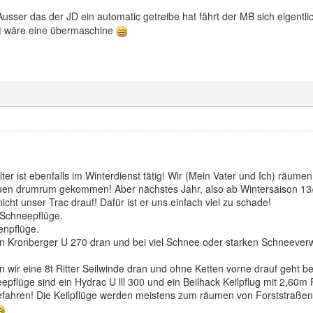
Ausser das der JD ein automatic getreibe hat fährt der MB sich eigentli
lt wäre eine übermaschine
ter ist ebenfalls im Winterdienst tätig! Wir (Mein Vater und Ich) räum
uen drumrum gekommen! Aber nächstes Jahr, also ab Wintersaison 13/
cht unser Trac drauf! Dafür ist er uns einfach viel zu schade!
 Schneepflüge.
enpflüge.
en Kronberger U 270 dran und bei viel Schnee oder starken Schneev
wir eine 8t Ritter Seilwinde dran und ohne Ketten vorne drauf geht be
pflüge sind ein Hydrac U lll 300 und ein Beilhack Keilpflug mit 2,60
ahren! Die Keilpflüge werden meistens zum räumen von Forststraßen ei