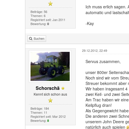
Ich muss erlich sagen. 
Beiträge: 56
automatic und lastscha
Themen: 6
Registriert seit: Jan 2011
-Kay
Bewertung:
0
Suchen
29.12.2012, 22:49
Servus zusammen,
unser 800er Seitenschal
Noch sind wir vom Stre
Streuer bekommt aber ni
Schorschä
Wir haben insgesamt 4
zwei Keil- und zwei Seit
Kennt sich schon aus
Am Trac haben wir ein
Keilpflug dran!
Beiträge: 184
Als Gegengewicht haben 
Themen: 11
Die anderen zwei Schnee
Registriert seit: Mar 2012
Bewertung:
8
unserem John Deere gef
natürlich auch spielen