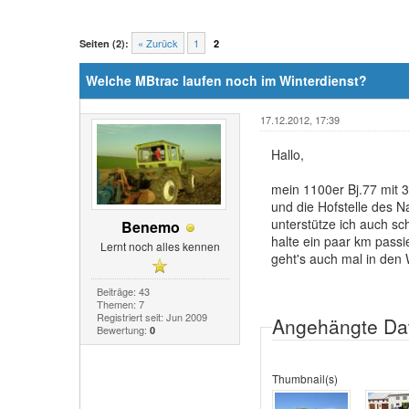
« Zurück
1
Seiten (2):
2
Welche MBtrac laufen noch im Winterdienst?
17.12.2012, 17:39
Hallo,
mein 1100er Bj.77 mit 3
und die Hofstelle des 
unterstütze ich auch s
Benemo
halte ein paar km passi
Lernt noch alles kennen
geht's auch mal in den
Beiträge: 43
Themen: 7
Registriert seit: Jun 2009
Angehängte Da
Bewertung:
0
Thumbnail(s)