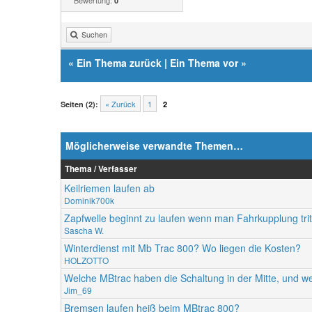
Bewertung:
0
Suchen
«
Ein Thema zurück
|
Ein Thema vor
»
« Zurück
1
Seiten (2):
2
Möglicherweise verwandte Themen…
Thema / Verfasser
Keilriemen laufen ab
Dominik700k
Zapfwelle beginnt zu laufen wenn man Fahrkupplung trit
Sascha W.
Winterdienst mit Mb Trac 800? Wo liegen die Kosten?
HOLZOTTO
Welche MBtrac haben die Schaltung in der Mitte, und wel
Jim_69
Bremsen laufen heiß beim MBtrac 800?