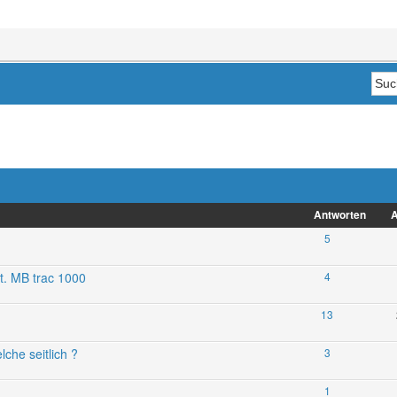
Antworten
A
5
t. MB trac 1000
4
13
che seitlich ?
3
1