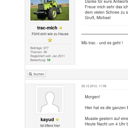
Danke für eure Antwort
Freue mich sehr das ich
dem vielen Schnee zu 
Gruß, Michael
trac-mich
Fühlt sich wie zu Hause
Mb-trac - und es geht !
Beiträge: 377
Themen: 39
Registriert seit: Jan 2011
Bewertung:
10
Suchen
26.12.2012, 11:06
Morgen!
Hier hat es die ganzen 
Musste gestern auf ein
kayud
Heute Nacht um 4 Uhr b
Ist öfters hier