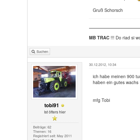
Gruß Schorsch
MB TRAC
!!! Do riad si w
Suchen
30.12.2012, 10:34
ich habe meinen 900 tur
haben ein gutes wachs 
mfg Tobi
tobi91
Ist öfters hier
Beiträge: 62
Themen: 16
Registriert seit: May 2011