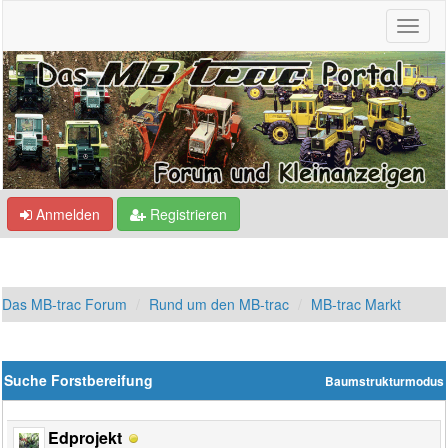
Anmelden
Registrieren
Das MB-trac Forum
Rund um den MB-trac
MB-trac Markt
Suche Forstbereifung
Baumstrukturmodus
Edprojekt