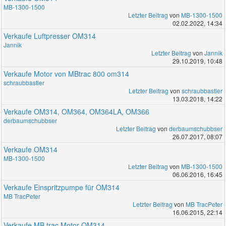
MB-1300-1500
Letzter Beitrag
von
MB-1300-1500
02.02.2022, 14:34
Verkaufe Luftpresser OM314
Jannik
Letzter Beitrag
von
Jannik
29.10.2019, 10:48
Verkaufe Motor von MBtrac 800 om314
schraubbastler
Letzter Beitrag
von
schraubbastler
13.03.2018, 14:22
Verkaufe OM314, OM364, OM364LA, OM366
derbaumschubbser
Letzter Beitrag
von
derbaumschubbser
26.07.2017, 08:07
Verkaufe OM314
MB-1300-1500
Letzter Beitrag
von
MB-1300-1500
06.06.2016, 16:45
Verkaufe Einspritzpumpe für OM314
MB TracPeter
Letzter Beitrag
von
MB TracPeter
16.06.2015, 22:14
Verkaufe MB trac Motor OM314