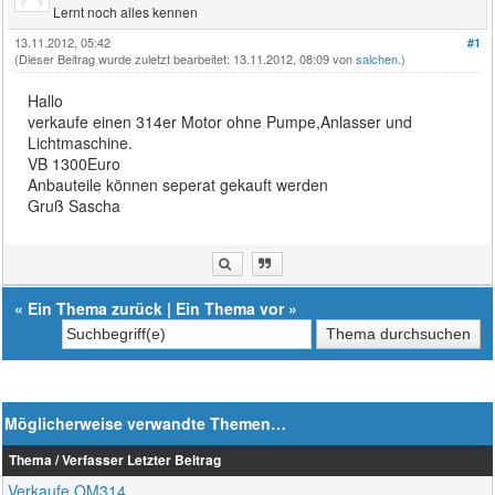
Lernt noch alles kennen
13.11.2012, 05:42
#1
(Dieser Beitrag wurde zuletzt bearbeitet: 13.11.2012, 08:09 von
salchen
.)
Hallo
verkaufe einen 314er Motor ohne Pumpe,Anlasser und
Lichtmaschine.
VB 1300Euro
Anbauteile können seperat gekauft werden
Gruß Sascha
«
Ein Thema zurück
|
Ein Thema vor
»
Möglicherweise verwandte Themen…
Thema / Verfasser
Letzter Beitrag
Verkaufe OM314