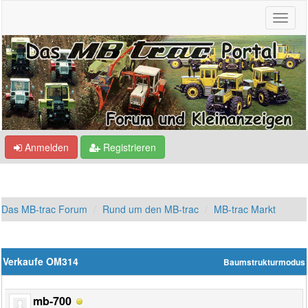
Anmelden
Registrieren
Das MB-trac Forum
Rund um den MB-trac
MB-trac Markt
Verkaufe OM314
Baumstrukturmodus
mb-700