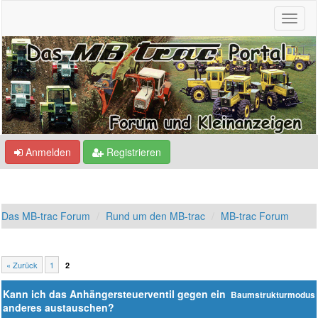
Anmelden
Registrieren
Das MB-trac Forum
Rund um den MB-trac
MB-trac Forum
« Zurück
1
2
Kann ich das Anhängersteuerventil gegen ein
Baumstrukturmodus
anderes austauschen?