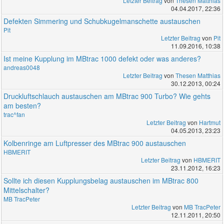
Letzter Beitrag
von
Thesen Matthias
04.04.2017, 22:36
Defekten Simmering und Schubkugelmanschette austauschen
Pit
Letzter Beitrag
von
Pit
11.09.2016, 10:38
Ist meine Kupplung im MBtrac 1000 defekt oder was anderes?
andreas0048
Letzter Beitrag
von
Thesen Matthias
30.12.2013, 00:24
Druckluftschlauch austauschen am MBtrac 900 Turbo? Wie gehts
am besten?
trac^fan
Letzter Beitrag
von
Hartmut
04.05.2013, 23:23
Kolbenringe am Luftpresser des MBtrac 900 austauschen
HBMERIT
Letzter Beitrag
von
HBMERIT
23.11.2012, 16:23
Sollte ich diesen Kupplungsbelag austauschen im MBtrac 800
Mittelschalter?
MB TracPeter
Letzter Beitrag
von
MB TracPeter
12.11.2011, 20:50