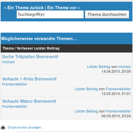
«
Ein Thema zurück
|
Ein Thema vor
»
Möglicherweise verwandte Themen…
Thema / Verfasser
Letzter Beitrag
Suche Trittplatten Bremsventil
michael
Letzter Beitrag
von
michael
14.04.2010, 20:05
Verkaufe 1-Kreis Bremsventil
Frankenwäldler
Letzter Beitrag
von
Frankenwäldler
12.03.2010, 01:01
Verkaufe Wabco Bremsventil
Frankenwäldler
Letzter Beitrag
von
Frankenwäldler
06.03.2010, 23:24
Druckversion anzeigen