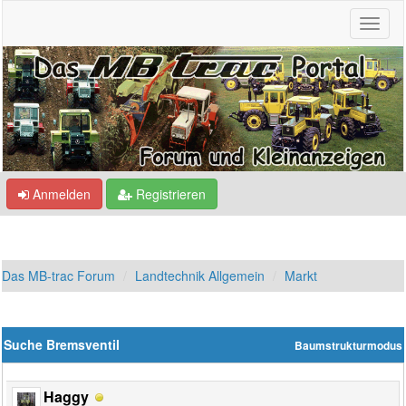
Anmelden
Registrieren
Das MB-trac Forum
Landtechnik Allgemein
Markt
Suche Bremsventil
Baumstrukturmodus
Haggy