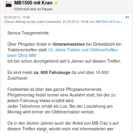
MB1500 mit Kran
Fühlt sich wie zu Hause
23.05.2012, 15:46
#1
(Dieser Beitrag wurde zuletzt bearbeitet: 23.05.2012, 15:48 von
MB1500 mit Kran
.)
Servus Tracgemeinde,
Über Pfingsten findet in
Unterwinstetten
bei Dinkelsbühl ein
Traktorentreffen statt
19. Jahre Traktor und Oldtimertreffen
beim Ohra-Willi
Ich bin schon durchgehend seit 6 Jahren auf diesem Treffen.
Es sind meist
ca. 800 Fahrzeuge
da und über 10.000
Zuschauer.
Festbetrieb ist über das ganze Pfingswochenende.
Pfingstmontag findet immer eine Ausfahrt statt, bei der zu
jedem Fahrzeug etwas erzählt wird.
Jeder Teilnehmer erhält ein Los. Bei der Losziehung am
Montag wird immer ein Oldtimertraktor verlost.
Da in den letzten Jahren auch der Anteil von MB-Trac´s auf
diesem Treffen steigt, würde mich mal interressieren wer