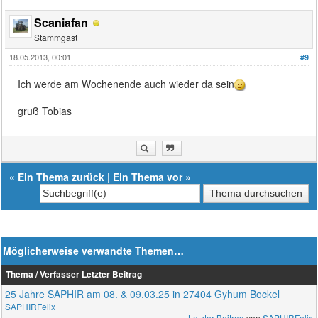
Scaniafan
Stammgast
18.05.2013, 00:01
#9
Ich werde am Wochenende auch wieder da sein
gruß Tobias
«
Ein Thema zurück
|
Ein Thema vor
»
Möglicherweise verwandte Themen…
Thema / Verfasser
Letzter Beitrag
25 Jahre SAPHIR am 08. & 09.03.25 in 27404 Gyhum Bockel
SAPHIRFelix
Letzter Beitrag
von
SAPHIRFelix