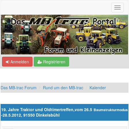
Anmelden
Registrieren
Das MB-trac Forum
Rund um den MB-trac
Kalender
19. Jahre Traktor und Oldtimertreffen,vom 26.5
Baumstrukturmodus
-28.5.2012, 91550 Dinkelsbühl