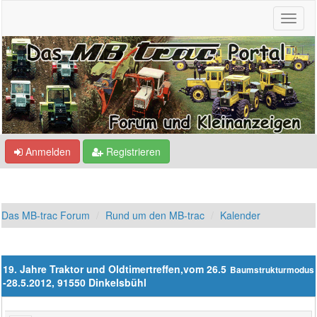
Anmelden
Registrieren
Das MB-trac Forum
Rund um den MB-trac
Kalender
19. Jahre Traktor und Oldtimertreffen,vom 26.5
Baumstrukturmodus
-28.5.2012, 91550 Dinkelsbühl