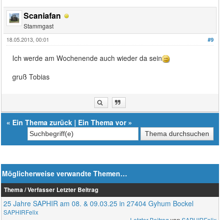
Scaniafan
Stammgast
18.05.2013, 00:01
#9
Ich werde am Wochenende auch wieder da sein
gruß Tobias
«
Ein Thema zurück
|
Ein Thema vor
»
Möglicherweise verwandte Themen…
Thema / Verfasser
Letzter Beitrag
25 Jahre SAPHIR am 08. & 09.03.25 in 27404 Gyhum Bockel
SAPHIRFelix
Letzter Beitrag
von
SAPHIRFelix