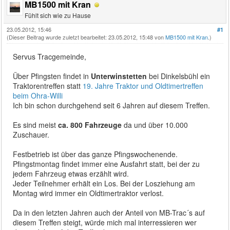
MB1500 mit Kran
Fühlt sich wie zu Hause
23.05.2012, 15:46
#1
(Dieser Beitrag wurde zuletzt bearbeitet: 23.05.2012, 15:48 von
MB1500 mit Kran
.)
Servus Tracgemeinde,
Über Pfingsten findet in
Unterwinstetten
bei Dinkelsbühl ein
Traktorentreffen statt
19. Jahre Traktor und Oldtimertreffen
beim Ohra-Willi
Ich bin schon durchgehend seit 6 Jahren auf diesem Treffen.
Es sind meist
ca. 800 Fahrzeuge
da und über 10.000
Zuschauer.
Festbetrieb ist über das ganze Pfingswochenende.
Pfingstmontag findet immer eine Ausfahrt statt, bei der zu
jedem Fahrzeug etwas erzählt wird.
Jeder Teilnehmer erhält ein Los. Bei der Losziehung am
Montag wird immer ein Oldtimertraktor verlost.
Da in den letzten Jahren auch der Anteil von MB-Trac´s auf
diesem Treffen steigt, würde mich mal interressieren wer