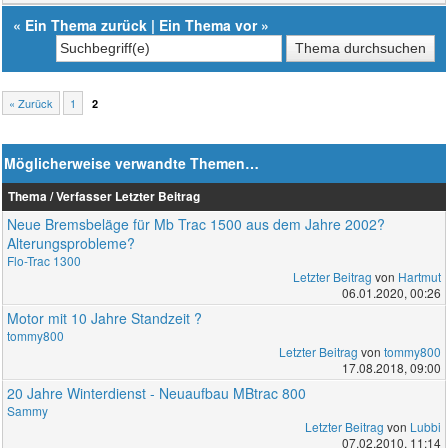
«
Ein Thema zurück
|
Ein Thema vor
»
« Zurück
1
2
Möglicherweise verwandte Themen…
Thema / Verfasser
Letzter Beitrag
Neue Bremsbeläge für Mb Trac 1500 aus dem Jahre 2002?
Alterungsprobleme?
Flo-Trac 1300
Letzter Beitrag
von
Hartmut
06.01.2020, 00:26
Motor mit 10 Jahre Standzeit ?
tommy800
Letzter Beitrag
von
tommy800
17.08.2018, 09:00
20 Jahre Winterdienst - Neuaufbau MBtrac 800
Sammy
Letzter Beitrag
von
Lubbi
07.02.2010, 11:14