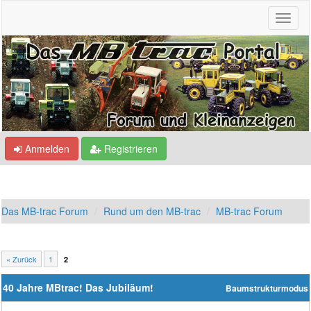
Anmelden
Registrieren
Das MB-trac Forum
Rund um den MB-trac
MB-trac Forum
« Zurück
1
2
40 Jahre MBtrac! Das Jubiläum!
Baumstrukturmodus