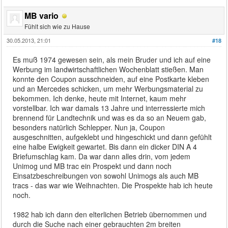
MB vario
Fühlt sich wie zu Hause
30.05.2013, 21:01
#18
Es muß 1974 gewesen sein, als mein Bruder und ich auf eine
Werbung im landwirtschaftlichen Wochenblatt stießen. Man
konnte den Coupon ausschneiden, auf eine Postkarte kleben
und an Mercedes schicken, um mehr Werbungsmaterial zu
bekommen. Ich denke, heute mit Internet, kaum mehr
vorstellbar. Ich war damals 13 Jahre und interressierte mich
brennend für Landtechnik und was es da so an Neuem gab,
besonders natürlich Schlepper. Nun ja, Coupon
ausgeschnitten, aufgeklebt und hingeschickt und dann gefühlt
eine halbe Ewigkeit gewartet. Bis dann ein dicker DIN A 4
Briefumschlag kam. Da war dann alles drin, vom jedem
Unimog und MB trac ein Prospekt und dann noch
Einsatzbeschreibungen von sowohl Unimogs als auch MB
tracs - das war wie Weihnachten. Die Prospekte hab ich heute
noch.
1982 hab ich dann den elterlichen Betrieb übernommen und
durch die Suche nach einer gebrauchten 2m breiten