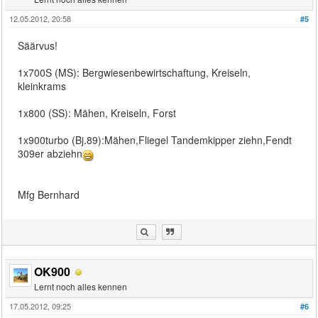
12.05.2012, 20:58
#5
Säärvus!
1x700S (MS): Bergwiesenbewirtschaftung, Kreiseln,
kleinkrams
1x800 (SS): Mähen, Kreiseln, Forst
1x900turbo (Bj.89):Mähen,Fliegel Tandemkipper ziehn,Fendt
309er abziehn
Mfg Bernhard
OK900
Lernt noch alles kennen
17.05.2012, 09:25
#6