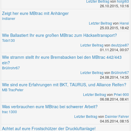
Letzter Beitrag
von
holgi63
26.10.2015, 10:16
Zeigt her eure MBtrac mit Anhänger
indianer
Letzter Beitrag
von
Hansi
25.03.2015, 18:42
Wie Ballastiert Ihr eure großen MBtrac zum Häckseltransport?
Tobi130
Letzter Beitrag
von
deutzjoe87
01.11.2014, 00:07
Wie stramm stellt ihr eure Bremsbacken bei den MBtrac 442/443
ein?
Brüllrohr67
Letzter Beitrag
von
Brüllrohr67
24.08.2014, 14:35
Wie sind eure Erfahrungen mit BKT, TAURUS, und Alliance Reifen?
MB TracPeter
Letzter Beitrag
von
Priwi-900
06.08.2014, 08:41
Was verbrauchen eure MBtrac bei schwerer Arbeit?
trac 1300
Letzter Beitrag
von
Daimler Fahrer
04.05.2014, 08:15
Achtet auf eure Frostschützer der Druckluftanlage!