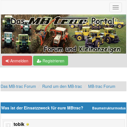
Anmelden
Registrieren
Das MB-trac Forum
Rund um den MB-trac
MB-trac Forum
Was ist der Einsatzzweck für eure MBtrac?
Baumstrukturmodus
tobik