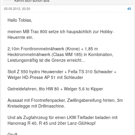
Kennt sich schon aus
05.05.2012, 20:20
#2
Hallo Tobias,
meinen MB Trac 800 setze ich haupsächlich zur Hobby-
Heuernte ein.
2,10m Fronttrommelmähwerk (Krone) + 1,85 m
Hecktrommelmähwerk (Claas WM 185) in Kombination,
Leistungsmäßig ist die Grenze erreicht...
Stoll Z 550 hydro Heuwender + Fella TS 310 Schwader +
Welger HD-Presse AP 51 mit Schleuder
Getreidefahren, 8to HW 80 + Welger 5,6 to Kipper
Aussaat mit Frontreifenpacker, Zwillingsbereifung hinten, 3m
Kreiselegge mit Drillmaschine.
Und als Zugfahrzeug für einen LKW-Tieflader beladen mit
Hanomag R 40, R 45 und 20er Lanz-Glühkopf
Gruß