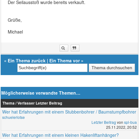
Der Seilausstoß wurde bereits verkauft.
Grüße,
Michael
«
Ein Thema zurück
|
Ein Thema vor
»
Möglicherweise verwandte Themen…
Thema / Verfasser
Letzter Beitrag
Wer hat Erfahrungen mit einem Stubbenbohrer / Baumstumpfbohrer
schuelerlotse
Letzter Beitrag
von
spl-bua
25.11.2022, 20:52
Wer hat Erfahrungen mit einem kleinen Hakenliftanhänger?