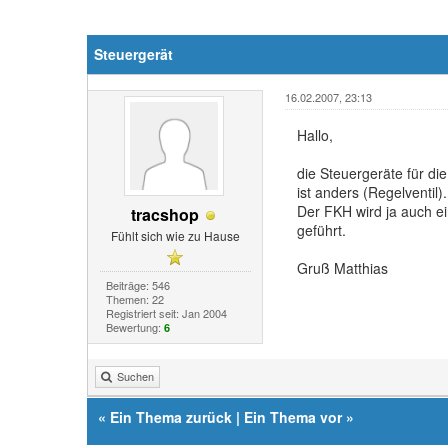
Steuergerät
16.02.2007, 23:13
Hallo,
die Steuergeräte für di
ist anders (Regelventil).
Der FKH wird ja auch ei
tracshop
geführt.
Fühlt sich wie zu Hause
Gruß Matthias
Beiträge: 546
Themen: 22
Registriert seit: Jan 2004
Bewertung:
6
Suchen
«
Ein Thema zurück
|
Ein Thema vor
»