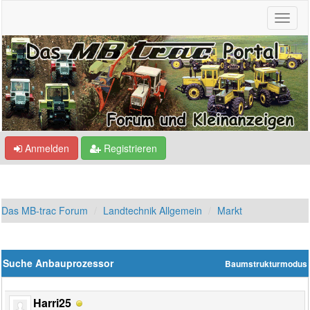
Anmelden
Registrieren
Das MB-trac Forum
Landtechnik Allgemein
Markt
Suche Anbauprozessor
Baumstrukturmodus
Harri25