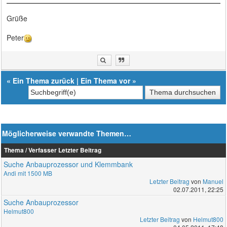
Grüße
Peter
«
Ein Thema zurück
|
Ein Thema vor
»
Möglicherweise verwandte Themen…
Thema / Verfasser
Letzter Beitrag
Suche Anbauprozessor und Klemmbank
Andi mit 1500 MB
Letzter Beitrag
von
Manuel
02.07.2011, 22:25
Suche Anbauprozessor
Helmut800
Letzter Beitrag
von
Helmut800