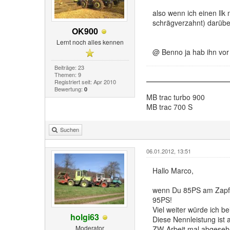
also wenn ich einen llk
schrägverzahnt) darübe
OK900
Lernt noch alles kennen
@ Benno ja hab ihn vor 
Beiträge: 23
Themen: 9
Registriert seit: Apr 2010
Bewertung:
0
MB trac turbo 900
MB trac 700 S
Suchen
06.01.2012, 13:51
Hallo Marco,
wenn Du 85PS am Zapfwe
95PS!
Viel weiter würde ich 
holgi63
Diese Nennleistung ist 
Moderator
ZW-Arbeit mal abgeseh