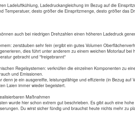
ren Ladeluftkühlung, Ladedruckangleichung im Bezug auf die Einspritz
d Temperatuer, desto größer die Einspritzmenge, desto größer das 
können auch bei niedrigen Drehzahlen einen höheren Ladedruck generi
emem: zerstäuben sehr fein (ergibt ein gutes Volumen Oberflächenverhä
t generieren, dies führt unter anderem zu einem weichen Motorlauf be
ratur gebracht und "freigebrannt"
onischen Regelsystemen: verknüfen die einzelnen Komponenten zu ei
brauch und Emissionen.
r denn je ein ausgereifte, leistungsfähige und effiziente (in Bezug a
rten Laien immer wieder begeistert.
 realisierbaren Maßnahmen
en wurde hier schon extrem gut beschrieben. Es gibt auch eine hohe
serungen. Du wirst sicher fündig und brauchst heute nichts mehr zu pla