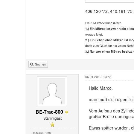
406.120 '72, 440.161 '75,
Die 3 MBtrac-Grundsätze:
1.) Ein MBtrac ist zwar nicht alle
woraus folgt:
2.) Ein Leben ohne MBtrac ist mög
doch zum Glück für die vielen Nicht
3.) Nur wer einen MBtrac besitzt, 
Suchen
06.01.2012, 13:58
Hallo Marco,
man muß sich eigentlic
Vom Aufbau des Zylinder
BE-Trac-800
großer Breite durchgese
Stammgast
Etwas später wurden, eb
Beiträge: 236