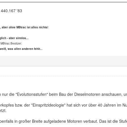
 440.167 '83
s, aber ohne MBtrac ist alles nichts!
lich - aber sinnlos...
 MBtrac Besitzer:
weiß, was allen anderen fehlt...
h nur die "Evolutionsstufen" beim Bau der Dieselmotoren anschauen, 
kopfes bzw. der "Einspritzideologie" hat sich vor über 40 Jahren im Nu
tzt.
enfalls in großer Breite aufgeladene Motoren verbaut. Das ist die Stufe,