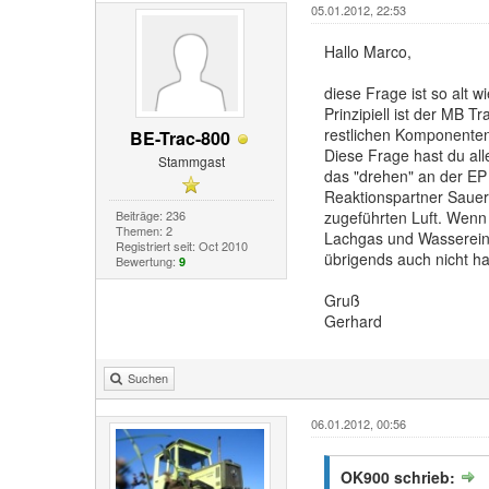
05.01.2012, 22:53
Hallo Marco,
diese Frage ist so alt wi
Prinzipiell ist der MB 
restlichen Komponente
BE-Trac-800
Diese Frage hast du alle
Stammgast
das "drehen" an der EP
Reaktionspartner Sauer
Beiträge: 236
zugeführten Luft. Wenn 
Themen: 2
Lachgas und Wassereins
Registriert seit: Oct 2010
übrigends auch nicht 
Bewertung:
9
Gruß
Gerhard
Suchen
06.01.2012, 00:56
OK900 schrieb: