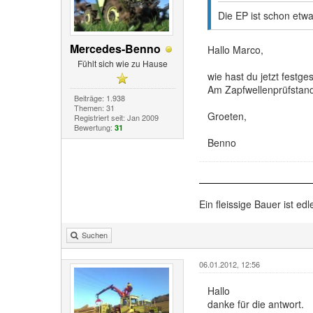
Die EP ist schon etw
Mercedes-Benno
Hallo Marco,
Fühlt sich wie zu Hause
wie hast du jetzt festge
Am Zapfwellenprüfstan
Beiträge: 1.938
Themen: 31
Groeten,
Registriert seit: Jan 2009
Bewertung:
31
Benno
Ein fleissige Bauer ist edl
Suchen
06.01.2012, 12:56
Hallo
danke für die antwort.