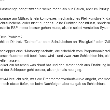
llastmenge bringt zwar ein wenig mehr, als nur Rauch, aber im Prinzip
tzpumpe am MBtrac ist ein komplexes mechanisches Kleinkunstwerk, da
Schräubchens leider nicht nur genau eine Funktion beeinflusst, sonder
stellte ESP immer besser gehen muss, als ein selbst verstelltes Syste
 Dein Problem?
fehlt es Dir trotz "Drehen" an dem Schräubchen an "Bissigkeit" oder "Zäh
schlepper eine "Motoreigenschaft", die erheblich vom Proportionalgrad
schräubchen mit beeinflusst wird - und zwar zum Schlechten hin, bl
ellen lassen.
iker ein bisschen was drauf hat und den Motor noch aus Erfahrung ken
nd der Schlepper geht besser, als er jemals neu ging.
OM314A braucht sich, was die Drehmomentverlaufskurve angeht, vor mo
noch etwas tiefer, als beim Nachfolger, aber da gab es Schlechtere.