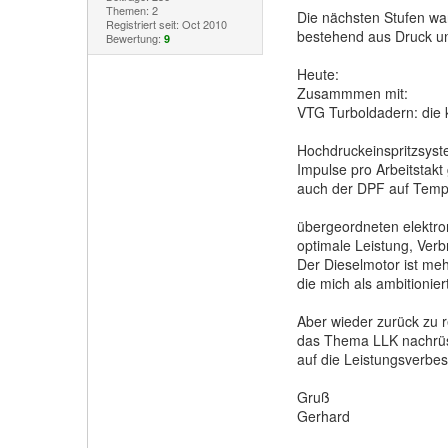
Themen: 2
Die nächsten Stufen wa
Registriert seit: Oct 2010
bestehend aus Druck un
Bewertung:
9
Heute:
Zusammmen mit:
VTG Turboldadern: die 
Hochdruckeinspritzsyst
Impulse pro Arbeitstak
auch der DPF auf Tempe
übergeordneten elektr
optimale Leistung, Ver
Der Dieselmotor ist meh
die mich als ambitionie
Aber wieder zurück zu
das Thema LLK nachrüst
auf die Leistungsverbes
Gruß
Gerhard