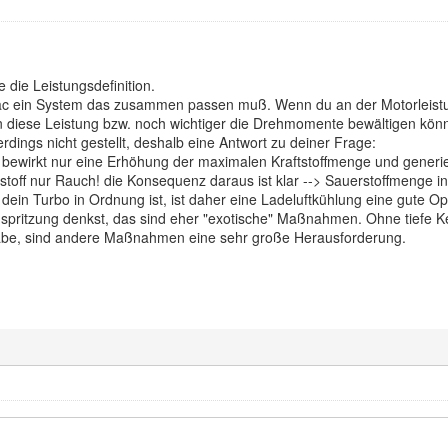
e die Leistungsdefinition.
Trac ein System das zusammen passen muß. Wenn du an der Motorleistung
n diese Leistung bzw. noch wichtiger die Drehmomente bewältigen k
rdings nicht gestellt, deshalb eine Antwort zu deiner Frage:
 bewirkt nur eine Erhöhung der maximalen Kraftstoffmenge und generie
stoff nur Rauch! die Konsequenz daraus ist klar --> Sauerstoffmenge
dein Turbo in Ordnung ist, ist daher eine Ladeluftkühlung eine gute Opt
pritzung denkst, das sind eher "exotische" Maßnahmen. Ohne tiefe Ke
habe, sind andere Maßnahmen eine sehr große Herausforderung.