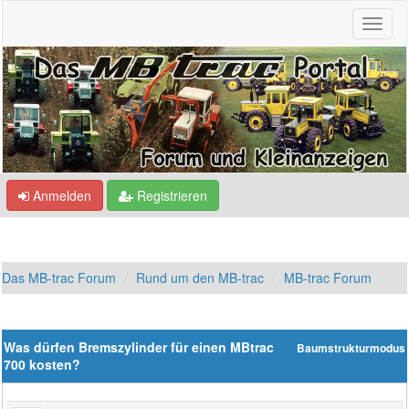
Anmelden
Registrieren
Das MB-trac Forum
Rund um den MB-trac
MB-trac Forum
Was dürfen Bremszylinder für einen MBtrac
Baumstrukturmodus
700 kosten?