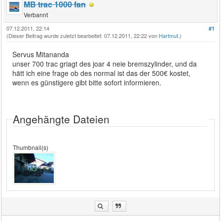
MB trac 1000 fan
Verbannt
07.12.2011, 22:14
#1
(Dieser Beitrag wurde zuletzt bearbeitet: 07.12.2011, 22:22 von
Hartmut
.)
Servus Mitananda
unser 700 trac griagt des joar 4 neie bremszylinder, und da
hätt ich eine frage ob des normal ist das der 500€ kostet,
wenn es günstigere gibt bitte sofort informieren.
Angehängte Dateien
Thumbnail(s)