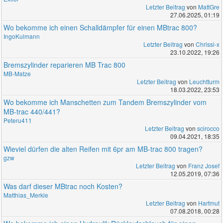
Letzter Beitrag
von
MattGre
27.06.2025, 01:19
Wo bekomme ich einen Schalldämpfer für einen MBtrac 800?
IngoKulmann
Letzter Beitrag
von
Chrissi-x
23.10.2022, 19:26
Bremszylinder reparieren MB Trac 800
MB-Matze
Letzter Beitrag
von
Leuchtturm
18.03.2022, 23:53
Wo bekomme ich Manschetten zum Tandem Bremszylinder vom
MB-trac 440/441?
Peteru411
Letzter Beitrag
von
scirocco
09.04.2021, 18:35
Wieviel dürfen die alten Reifen mit 6pr am MB-trac 800 tragen?
gzw
Letzter Beitrag
von
Franz Josef
12.05.2019, 07:36
Was darf dieser MBtrac noch Kosten?
Matthias_Merkle
Letzter Beitrag
von
Hartmut
07.08.2018, 00:28