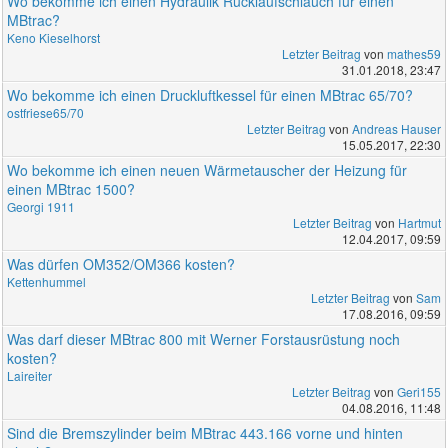
Wo bekomme ich einen Hydraulik Rücklaufschlauch für einen
MBtrac?
Keno Kieselhorst
Letzter Beitrag
von
mathes59
31.01.2018, 23:47
Wo bekomme ich einen Druckluftkessel für einen MBtrac 65/70?
ostfriese65/70
Letzter Beitrag
von
Andreas Hauser
15.05.2017, 22:30
Wo bekomme ich einen neuen Wärmetauscher der Heizung für
einen MBtrac 1500?
Georgi 1911
Letzter Beitrag
von
Hartmut
12.04.2017, 09:59
Was dürfen OM352/OM366 kosten?
Kettenhummel
Letzter Beitrag
von
Sam
17.08.2016, 09:59
Was darf dieser MBtrac 800 mit Werner Forstausrüstung noch
kosten?
Laireiter
Letzter Beitrag
von
Geri155
04.08.2016, 11:48
Sind die Bremszylinder beim MBtrac 443.166 vorne und hinten