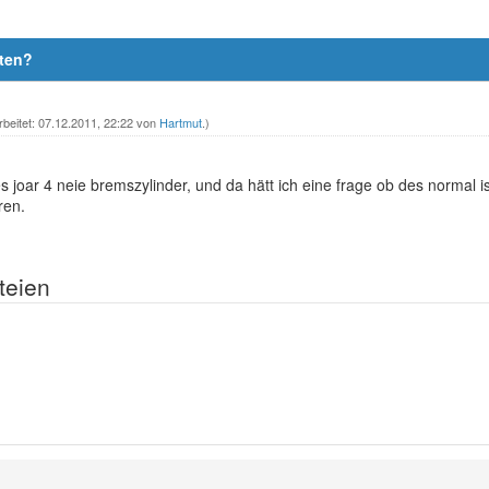
sten?
rbeitet: 07.12.2011, 22:22 von
Hartmut
.)
es joar 4 neie bremszylinder, und da hätt ich eine frage ob des normal 
ren.
teien