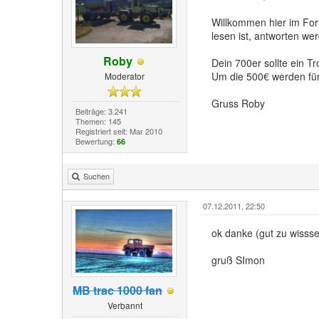
Willkommen hier im For
lesen ist, antworten we
Roby
Dein 700er sollte ein T
Um die 500€ werden für
Moderator
Gruss Roby
Beiträge: 3.241
Themen: 145
Registriert seit: Mar 2010
Bewertung:
66
Suchen
07.12.2011, 22:50
ok danke (gut zu wisss
gruß SImon
MB trac 1000 fan
Verbannt