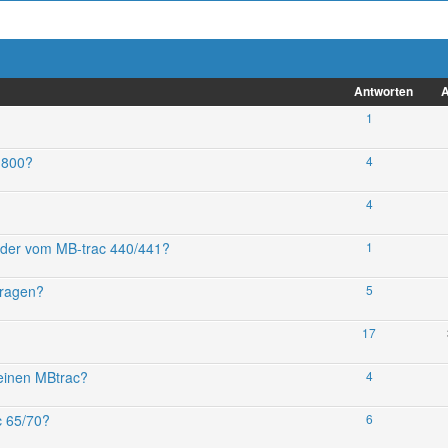
Antworten
A
1
 800?
4
4
der vom MB-trac 440/441?
1
tragen?
5
17
einen MBtrac?
4
c 65/70?
6