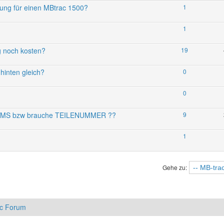
ng für einen MBtrac 1500?
1
1
g noch kosten?
19
hinten gleich?
0
0
00 MS bzw brauche TEILENUMMER ??
9
1
Gehe zu:
ac Forum