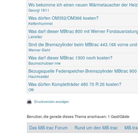
Wo bekomme ich einen neuen Wärmetauscher der Heizu
Georgi 1911
Was dürfen OM352/OM366 kosten?
Kettenhummel
Was darf dieser MBtrac 800 mit Werner Forstausrüstun
Laireiter
Sind die Bremszylinder beim MBtrac 443.166 vorne und 
Werner Siehl
Was darf dieser MBtrac 1300 noch kosten?
Baumschubser nrw
Bezugsquelle Federspeicher-Bremszylinder MBtrac 9
Haumoaster
Was dürfen Kompletträder 480 70 R 26 kosten?
Otti
Druckversion anzeigen
Benutzer, die gerade dieses Thema anschauen: 1 Gast/Gäste
Das MB-trac Forum
Rund um den MB-trac
MB-tr