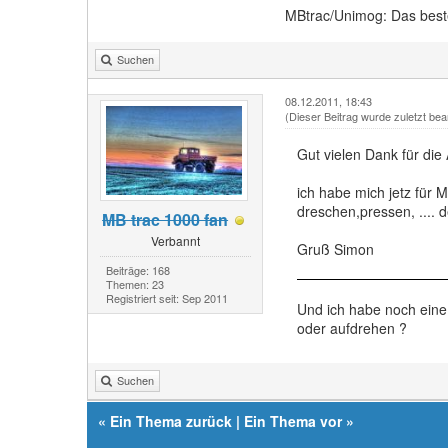
MBtrac/Unimog: Das beste
Suchen
08.12.2011, 18:43
(Dieser Beitrag wurde zuletzt bea
Gut vielen Dank für die
ich habe mich jetz für 
dreschen,pressen, .... 
MB trac 1000 fan
Verbannt
Gruß Simon
Beiträge: 168
Themen: 23
Registriert seit: Sep 2011
Und ich habe noch eine 
oder aufdrehen ?
Suchen
«
Ein Thema zurück
|
Ein Thema vor
»