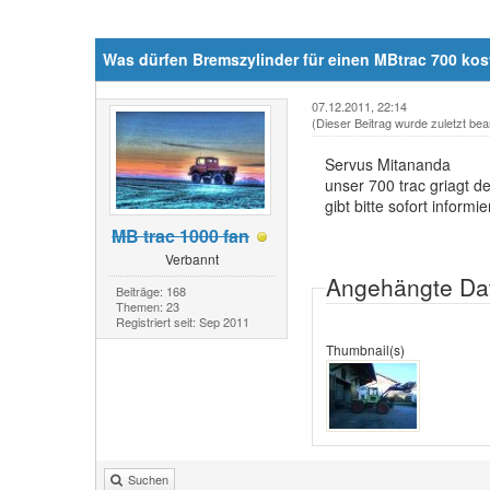
Was dürfen Bremszylinder für einen MBtrac 700 ko
07.12.2011, 22:14
(Dieser Beitrag wurde zuletzt bea
Servus Mitananda
unser 700 trac griagt d
gibt bitte sofort informie
MB trac 1000 fan
Verbannt
Angehängte Da
Beiträge: 168
Themen: 23
Registriert seit: Sep 2011
Thumbnail(s)
Suchen