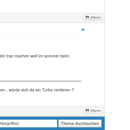
Zitieren
#6
n mein trac machen weil im sommer beim
n , würde sich da ein Turbo rentieren ?
Zitieren