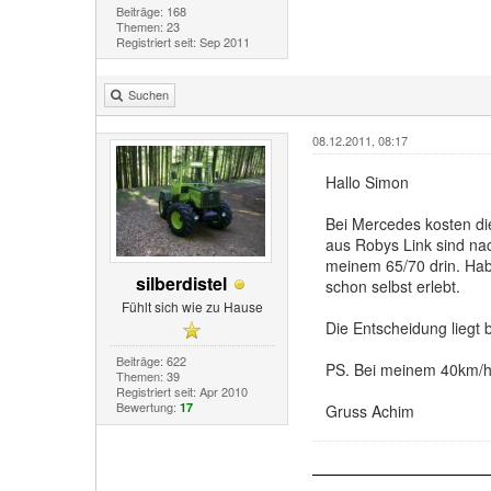
Beiträge: 168
Themen: 23
Registriert seit: Sep 2011
Suchen
08.12.2011, 08:17
Hallo Simon
Bei Mercedes kosten die
aus Robys Link sind na
meinem 65/70 drin. Habe
silberdistel
schon selbst erlebt.
Fühlt sich wie zu Hause
Die Entscheidung liegt 
Beiträge: 622
PS. Bei meinem 40km/h 
Themen: 39
Registriert seit: Apr 2010
Bewertung:
17
Gruss Achim