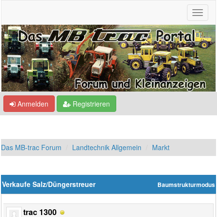
Anmelden
Registrieren
Das MB-trac Forum
Landtechnik Allgemein
Markt
Verkaufe Salz/Düngerstreuer
Baumstrukturmodus
trac 1300