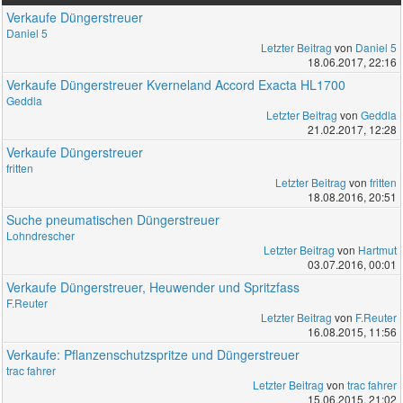
Verkaufe Düngerstreuer
Daniel 5
Letzter Beitrag
von
Daniel 5
18.06.2017, 22:16
Verkaufe Düngerstreuer Kverneland Accord Exacta HL1700
Geddla
Letzter Beitrag
von
Geddla
21.02.2017, 12:28
Verkaufe Düngerstreuer
fritten
Letzter Beitrag
von
fritten
18.08.2016, 20:51
Suche pneumatischen Düngerstreuer
Lohndrescher
Letzter Beitrag
von
Hartmut
03.07.2016, 00:01
Verkaufe Düngerstreuer, Heuwender und Spritzfass
F.Reuter
Letzter Beitrag
von
F.Reuter
16.08.2015, 11:56
Verkaufe: Pflanzenschutzspritze und Düngerstreuer
trac fahrer
Letzter Beitrag
von
trac fahrer
15.06.2015, 21:02