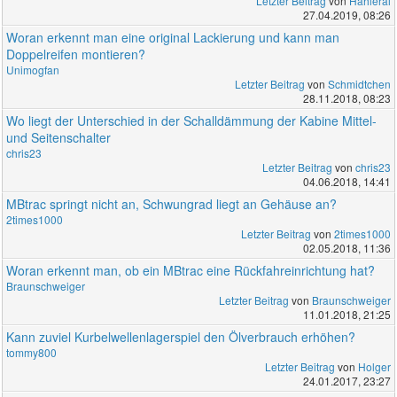
Letzter Beitrag
von
Hahlerai
27.04.2019, 08:26
Woran erkennt man eine original Lackierung und kann man
Doppelreifen montieren?
Unimogfan
Letzter Beitrag
von
Schmidtchen
28.11.2018, 08:23
Wo liegt der Unterschied in der Schalldämmung der Kabine Mittel-
und Seitenschalter
chris23
Letzter Beitrag
von
chris23
04.06.2018, 14:41
MBtrac springt nicht an, Schwungrad liegt an Gehäuse an?
2times1000
Letzter Beitrag
von
2times1000
02.05.2018, 11:36
Woran erkennt man, ob ein MBtrac eine Rückfahreinrichtung hat?
Braunschweiger
Letzter Beitrag
von
Braunschweiger
11.01.2018, 21:25
Kann zuviel Kurbelwellenlagerspiel den Ölverbrauch erhöhen?
tommy800
Letzter Beitrag
von
Holger
24.01.2017, 23:27