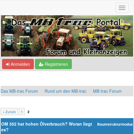
Anmelden
Registrieren
Das MB-trac Forum
Rund um den MB-trac
MB-trac Forum
« Zurück
1
2
OM 352 hat hohen Ölverbrauch? Woran liegt
Baumstrukturmodus
es?