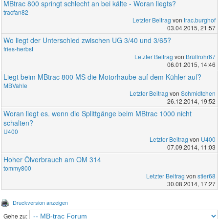
MBtrac 800 springt schlecht an bei kälte - Woran liegts?
tracfan82
Letzter Beitrag
von
trac.burghof
03.04.2015, 21:57
Wo liegt der Unterschied zwischen UG 3/40 und 3/65?
fries-herbst
Letzter Beitrag
von
Brüllrohr67
06.01.2015, 14:46
Liegt beim MBtrac 800 MS die Motorhaube auf dem Kühler auf?
MBVahle
Letzter Beitrag
von
Schmidtchen
26.12.2014, 19:52
Woran liegt es. wenn die Splittgänge beim MBtrac 1000 nicht
schalten?
U400
Letzter Beitrag
von
U400
07.09.2014, 11:03
Hoher Ölverbrauch am OM 314
tommy800
Letzter Beitrag
von
stier68
30.08.2014, 17:27
Druckversion anzeigen
Gehe zu: